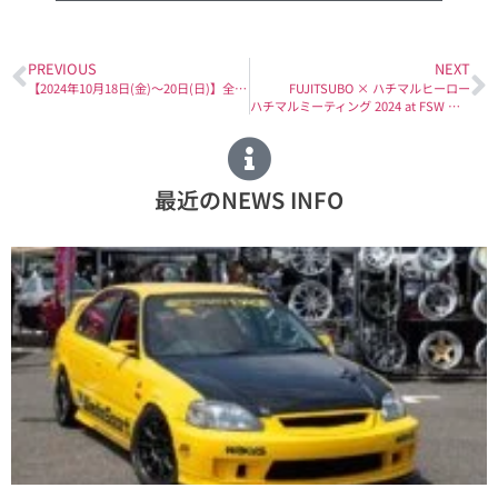
PREVIOUS
NEXT
【2024年10月18日(金)〜20日(日)】全日本ラリー選手権第8戦「MORIZO Challenge Cup」において、ADVICS with K-one Racing Teamが優勝を飾りました。
FUJITSUBO × ハチマルヒーロー
ハチマルミーティング 2024 at FSW に出展します。
最近のNEWS INFO