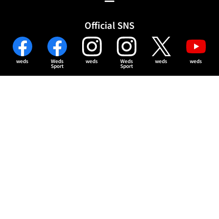
Official SNS
weds
Weds
weds
Weds
weds
weds
Sport
Sport