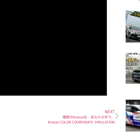
NEXT
理想のKranzeを、あなたの手で。
Kranze COLOR COORDINATE SIMULATION