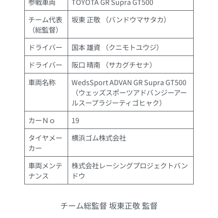
参戦車両
TOYOTA GR Supra GT500
チーム代表
坂東 正敬 （バンドウマサタカ）
（総監督）
ドライバー
国本 雄資 （クニモトユウジ）
ドライバー
阪口 晴南 （サカグチセナ）
車両名称
WedsSport ADVAN GR Supra GT500
（ウェッズスポーツアドバンジーアー
ルスープラジーティゴヒャク）
カーＮｏ
19
タイヤメー
横浜ゴム株式会社
カー
車両メンテ
株式会社レーシングプロジェクトバン
ナンス
ドウ
チーム総監督 坂東正敬 監督