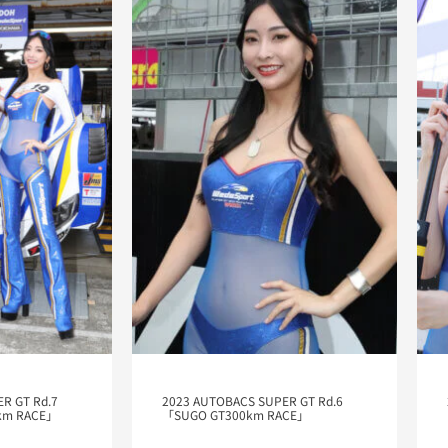
R GT Rd.7
2023 AUTOBACS SUPER GT Rd.6
km RACE」
「SUGO GT300km RACE」