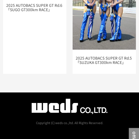
2025 AUTOBACS SUPER GT Rd.6
「SUGO GT300km RACE​」
2025 AUTOBACS SUPER GT Rd.5
「SUZUKA GT300km RACE​」
Copyright (C) weds co.,ltd. All Rights Reserved.