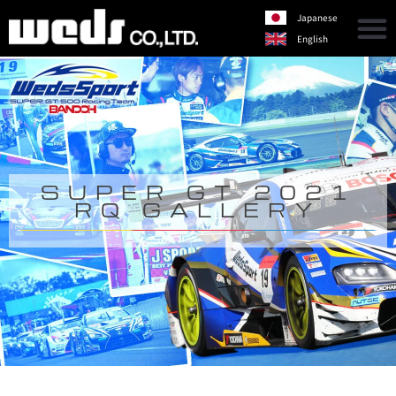
Japanese
English
SUPER GT 2021
RQ GALLERY