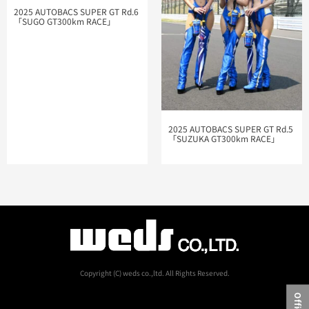
2025 AUTOBACS SUPER GT Rd.6
「SUGO GT300km RACE​」
2025 AUTOBACS SUPER GT Rd.5
「SUZUKA GT300km RACE​」
Copyright (C) weds co.,ltd. All Rights Reserved.