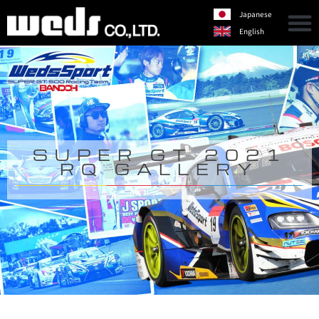
Japanese
English
SUPER GT 2021
RQ GALLERY