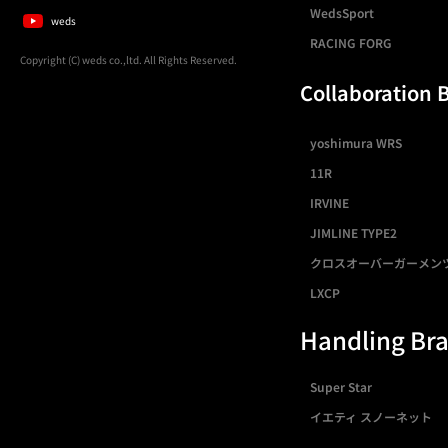
WedsSport
weds
RACING FORG
Copyright (C) weds co.,ltd. All Rights Reserved.
Collaboration 
yoshimura WRS
11R
IRVINE
JIMLINE TYPE2
クロスオーバーガーメン
LXCP
Handling Br
Super Star
イエティ スノーネット