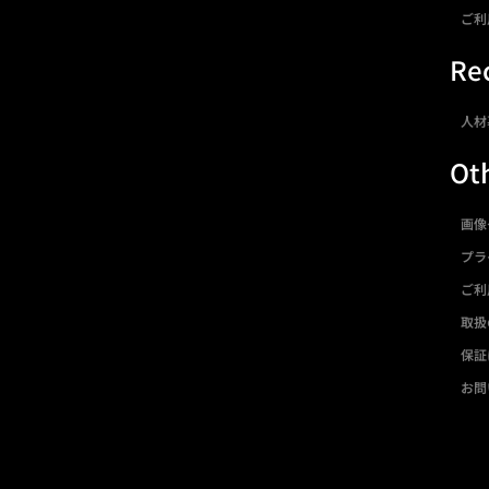
ご利
Rec
人材
Ot
画像
プラ
ご利
取扱
保証
お問