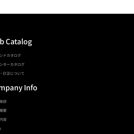
b Catalog
ンドカタログ
ンターカタログ
・訂正について
mpany Info
挨拶
概要
内容
s