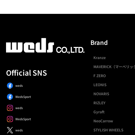
Brand
Kranze
MAVERICK（マーベリッ
Official SNS
F ZERO
LEONIS
weds
NOVARIS
WedsSport
RIZLEY
weds
Gyraft
WedsSport
NeoCarrow
STYLISH WHEELS
weds