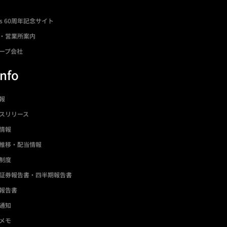
ds 60周年記念サイト
・営業所案内
ープ会社
Info
情報
スリリース
情報
推移・配当情報
制度
証券報告書・四半期報告書
報告書
通知
メモ