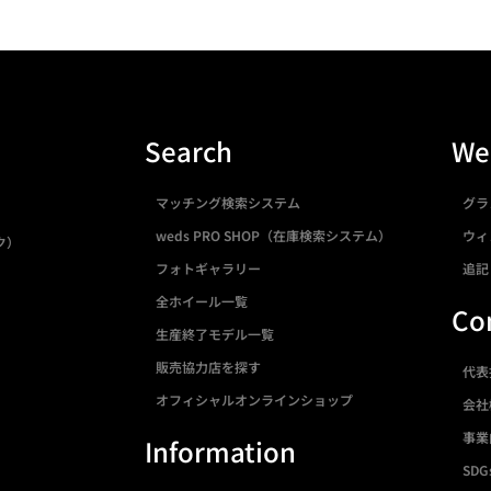
Search
We
マッチング検索システム
グラ
weds PRO SHOP（在庫検索システム）
ウィ
ク）
フォトギャラリー
追記
全ホイール一覧
Co
生産終了モデル一覧
販売協力店を探す
代表
オフィシャルオンラインショップ
会社
事業
Information
SDG