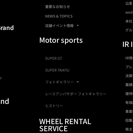
沿革
重要なお知らせ
we
NEWS & TOPICS
本社
店舗イベント情報
Brand
グル
Motor sports
IR 
IR
SUPER GT
プレ
SUPER TAIKYU
決算
ツ
フォトギャラリー
業績
優待
レースアンバサダー フォトギャラリー
and
有価
ヒストリー
事業
WHEEL RENTAL
招集
SERVICE
株主