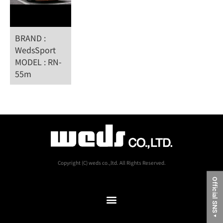
BRAND :
WedsSport
MODEL : RN-
55m
Copyright (C) weds co.,ltd. All Rights Reserved.
Official SNS
▼