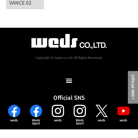
VANCE 02
Copyright (C) weds co.,ltd. All Rights Reserved.
Official SNS
Official SNS
▼
weds
Weds
weds
Weds
weds
weds
Sport
Sport