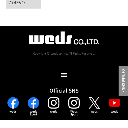
774EVO
Copyright (C) weds co.,ltd. All Rights Reserved.
Official SNS
Official SNS
▼
weds
Weds
weds
Weds
weds
weds
Sport
Sport