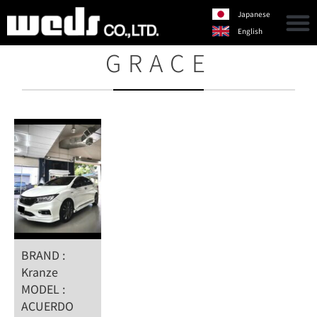
Japanese
English
GRACE
BRAND :
Kranze
MODEL :
ACUERDO