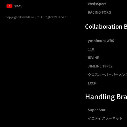
WedsSport
weds
RACING FORG
Copyright (C) weds co.,ltd. All Rights Reserved.
Collaboration 
yoshimura WRS
11R
IRVINE
JIMLINE TYPE2
クロスオーバーガーメン
LXCP
Handling Br
Super Star
イエティ スノーネット