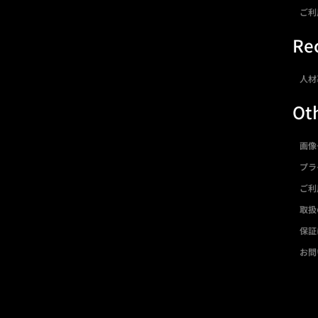
ご利
Rec
人材
Ot
画像
プラ
ご利
取扱
保証
お問