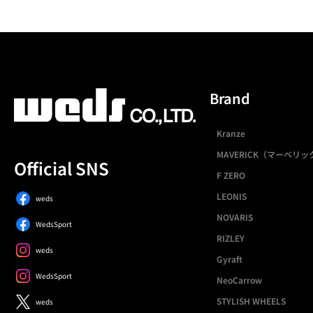
Brand
Kranze
MAVERICK（マーベリッ
Official SNS
F ZERO
LEONIS
weds
NOVARIS
WedsSport
RIZLEY
weds
Gyraft
WedsSport
NeoCarrow
STYLISH WHEELS
weds