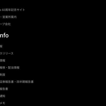
ds 60周年記念サイト
・営業所案内
ープ会社
Info
情報
スリリース
情報
推移・配当情報
制度
証券報告書・四半期報告書
報告書
通知
メモ