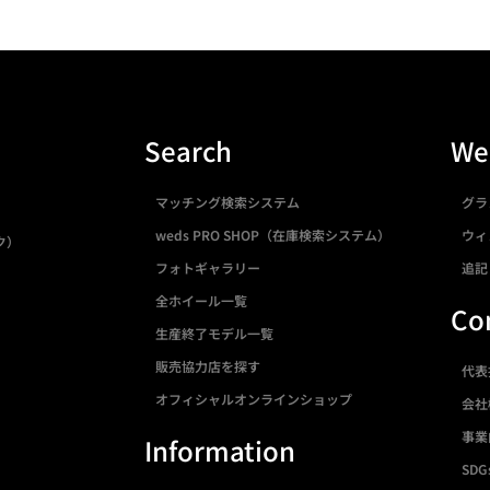
Search
We
マッチング検索システム
グラ
weds PRO SHOP（在庫検索システム）
ウィ
ク）
フォトギャラリー
追記
全ホイール一覧
Co
生産終了モデル一覧
販売協力店を探す
代表
オフィシャルオンラインショップ
会社
事業
Information
SDG