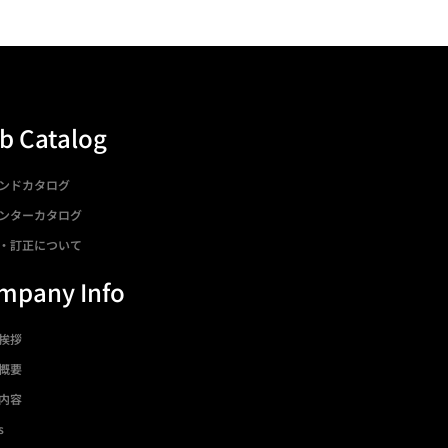
b Catalog
ンドカタログ
ンターカタログ
・訂正について
mpany Info
挨拶
概要
内容
s