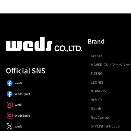
Brand
Kranze
MAVERICK（マーベリッ
Official SNS
F ZERO
LEONIS
weds
NOVARIS
WedsSport
RIZLEY
weds
Gyraft
WedsSport
NeoCarrow
STYLISH WHEELS
weds