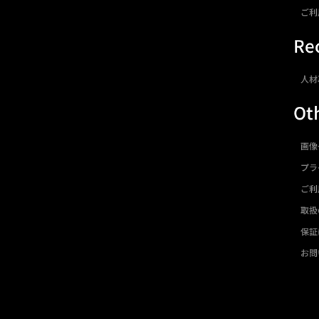
ご利
Rec
人材
Ot
画像
プラ
ご利
取扱
保証
お問