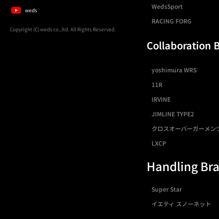
WedsSport
weds
RACING FORG
Copyright (C) weds co.,ltd. All Rights Reserved.
Collaboration 
yoshimura WRS
11R
IRVINE
JIMLINE TYPE2
クロスオーバーガーメン
LXCP
Handling Br
Super Star
イエティ スノーネット