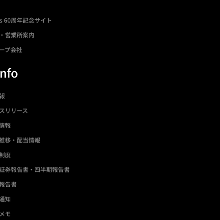
ds 60周年記念サイト
・営業所案内
ープ会社
Info
情報
スリリース
情報
推移・配当情報
制度
証券報告書・四半期報告書
報告書
通知
メモ