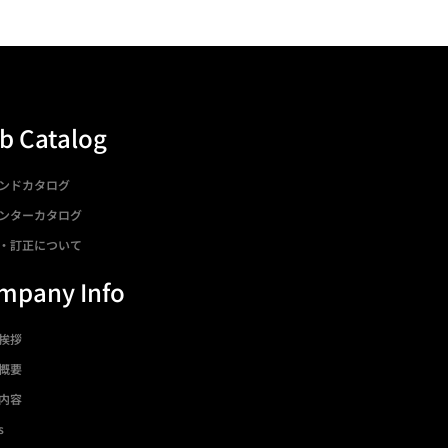
b Catalog
ンドカタログ
ンターカタログ
・訂正について
mpany Info
挨拶
概要
内容
s