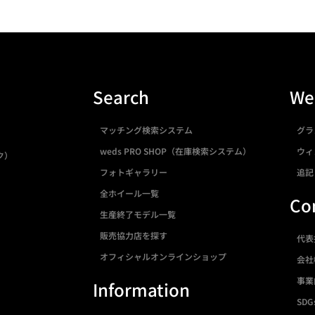
Search
We
マッチング検索システム
グラ
weds PRO SHOP（在庫検索システム）
ウィ
ク）
フォトギャラリー
追記
全ホイール一覧
Co
生産終了モデル一覧
販売協力店を探す
代表
オフィシャルオンラインショップ
会社
事業
Information
SDG