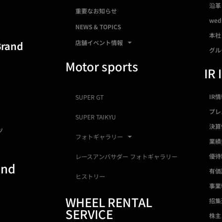
沿革
重要なお知らせ
we
NEWS & TOPICS
本社
店舗イベント情報
Brand
グル
Motor sports
IR 
IR
SUPER GT
プレ
SUPER TAIKYU
決算
ツ
フォトギャラリー
業績
優待
レースアンバサダー フォトギャラリー
and
有価
ヒストリー
事業
WHEEL RENTAL
招集
SERVICE
株主