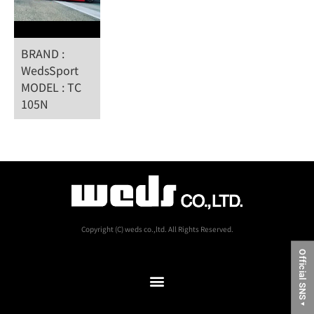
BRAND :
WedsSport
MODEL : TC
105N
Copyright (C) weds co.,ltd. All Rights Reserved.
Official SNS
▼