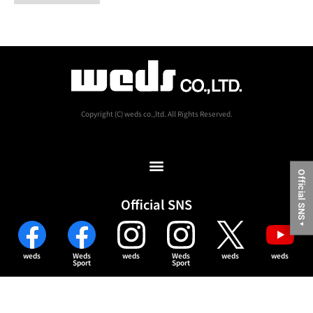
Copyright (C) weds co.,ltd. All Rights Reserved.
Official SNS
Official SNS
▼
weds
Weds
weds
Weds
weds
weds
Sport
Sport