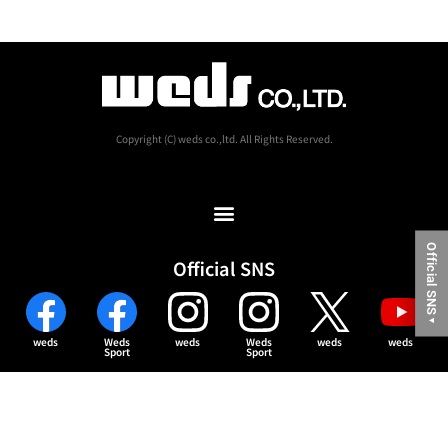
Copyright (C) weds co.,ltd. All Rights Reserved.
Official SNS
Official SNS
▼
weds
Weds
weds
Weds
weds
weds
Sport
Sport