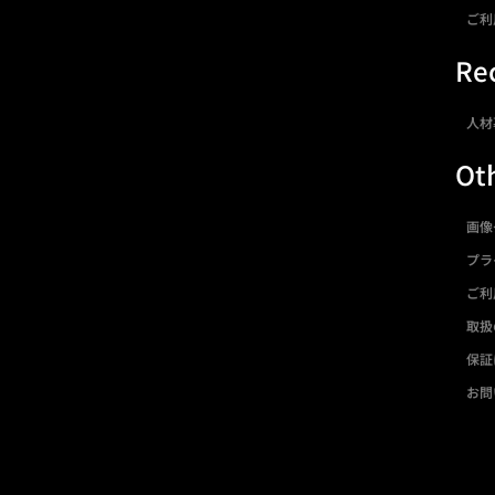
ご利
Rec
人材
Ot
画像
プラ
ご利
取扱
保証
お問