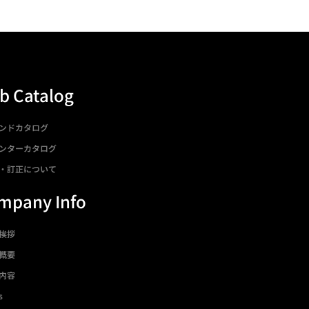
b Catalog
ンドカタログ
ンターカタログ
・訂正について
mpany Info
挨拶
概要
内容
s