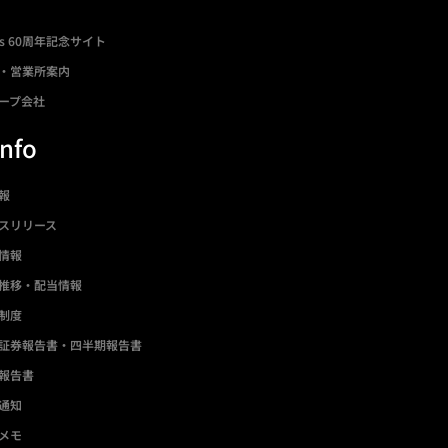
ds 60周年記念サイト
・営業所案内
ープ会社
Info
情報
スリリース
情報
推移・配当情報
制度
証券報告書・四半期報告書
報告書
通知
メモ