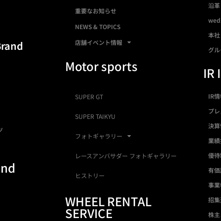
沿革
重要なお知らせ
we
NEWS & TOPICS
本社
店舗イベント情報
Brand
グル
Motor sports
IR 
IR
SUPER GT
プレ
SUPER TAIKYU
決算
ツ
フォトギャラリー
業績
優待
レースアンバサダー フォトギャラリー
and
有価
ヒストリー
事業
WHEEL RENTAL
招集
SERVICE
株主