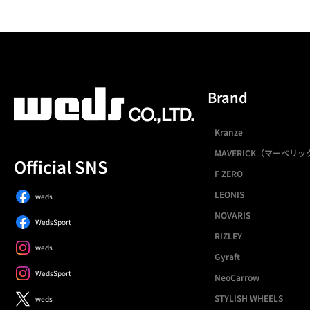
Brand
Kranze
MAVERICK（マーベリッ
Official SNS
F ZERO
LEONIS
weds
NOVARIS
WedsSport
RIZLEY
weds
Gyraft
WedsSport
NeoCarrow
STYLISH WHEELS
weds