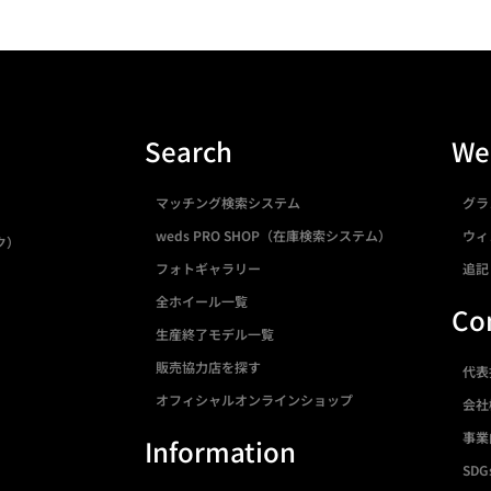
Search
We
マッチング検索システム
グラ
weds PRO SHOP（在庫検索システム）
ウィ
ク）
フォトギャラリー
追記
全ホイール一覧
Co
生産終了モデル一覧
販売協力店を探す
代表
オフィシャルオンラインショップ
会社
事業
Information
SDG