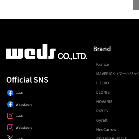
Brand
Kranze
MAVERICK（マーベリッ
Official SNS
F ZERO
LEONIS
weds
NOVARIS
WedsSport
RIZLEY
weds
Gyraft
WedsSport
NeoCarrow
STYLISH WHEELS
weds