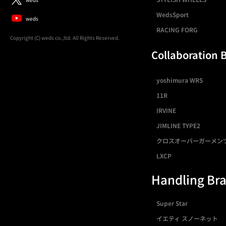
WedsSport
weds
RACING FORG
Copyright (C) weds co.,ltd. All Rights Reserved.
Collaboration 
yoshimura WRS
11R
IRVINE
JIMLINE TYPE2
クロスオーバーガーメン
LXCP
Handling Br
Super Star
イエティ スノーネット