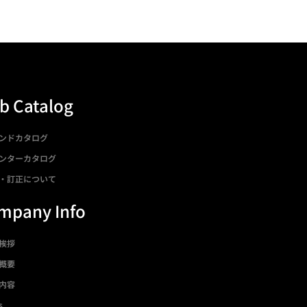
b Catalog
ンドカタログ
ンターカタログ
・訂正について
mpany Info
挨拶
概要
内容
s