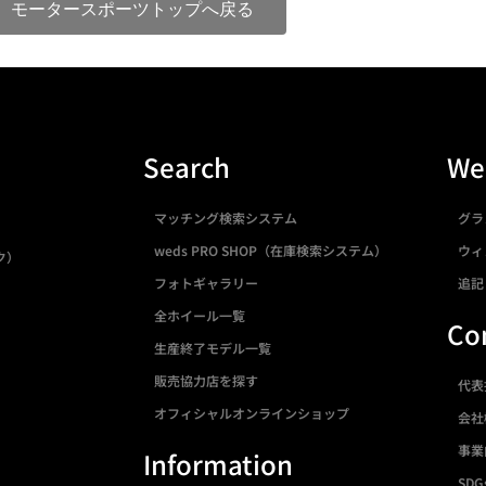
モータースポーツトップへ戻る
Search
We
マッチング検索システム
グラ
weds PRO SHOP（在庫検索システム）
ウィ
ク）
フォトギャラリー
追記
全ホイール一覧
Co
生産終了モデル一覧
販売協力店を探す
代表
オフィシャルオンラインショップ
会社
事業
Information
SDG