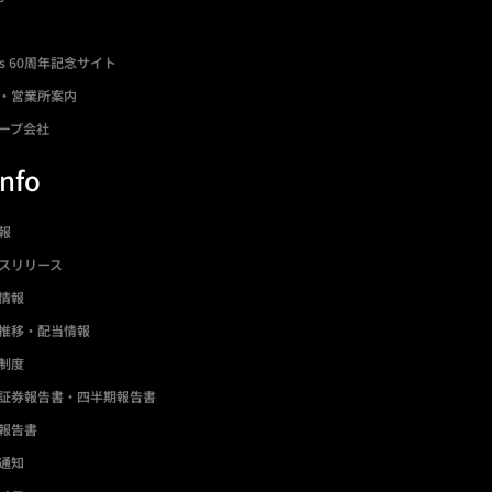
ds 60周年記念サイト
・営業所案内
ープ会社
Info
情報
スリリース
情報
推移・配当情報
制度
証券報告書・四半期報告書
報告書
通知