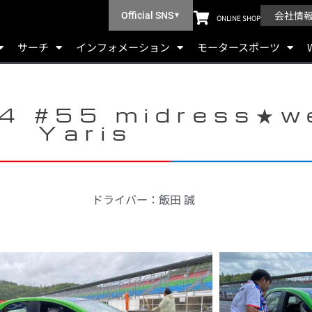
会社情
Official SNS
▼
ONLINE SHOP
サーチ
インフォメーション
モータースポーツ
24 #55 midress★w
Yaris​
ドライバー：飯田 誠