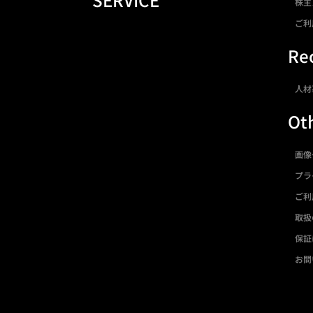
株主
ご利
Rec
人材
Ot
画像
プラ
ご利
取扱
保証
お問