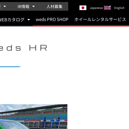
報
IR情報
人材募集
Japanese
English
weds PRO SHOP
ホイールレンタルサービス
WEBカタログ
eds HR