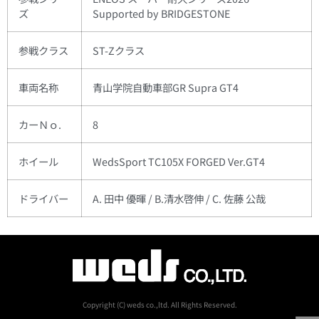
ズ
Supported by BRIDGESTONE
参戦クラス
ST-Zクラス
車両名称
青山学院自動車部GR Supra GT4
カーＮｏ.
8
ホイール
WedsSport TC105X FORGED Ver.GT4
ドライバー
A. 田中 優暉 / B.清水啓伸 / C. 佐藤 公哉
Copyright (C) weds co.,ltd. All Rights Reserved.