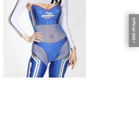
Official SNS
▼
レースクイーン
霧島 聖子
(キリシマ セイコ)