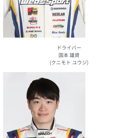
ドライバー
国本 雄資
(クニモト ユウジ)