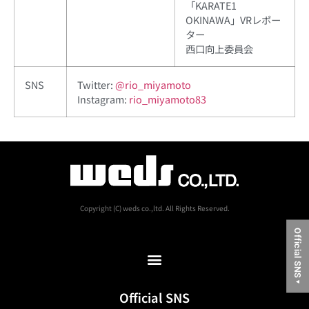
「KARATE1
OKINAWA」VRレポー
ター
西口向上委員会
SNS
Twitter:
@rio_miyamoto
Instagram:
rio_miyamoto83
Copyright (C) weds co.,ltd. All Rights Reserved.
Official SNS
▼
Official SNS