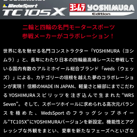
二輪と四輪の名門モータースポーツ
参戦メーカーがコラボレーション！​
世界に名を馳せる名門コンストラクター「YOSHIMURA（ヨシ
ムラ）」と、長年にわたり日本の四輪最高峰レースに参戦して
いる国内有数のアルミホイール総合ブランド「weds（ウェッ
ズ）」による、カテゴリーの垣根を越えた夢のコラボレーショ
ンが実現！ 信頼のMADE IN JAPAN、軽量さと細部にまでこだわ
るYOSHIMURAスピリッツを注ぎ込んで生まれた“WRS
Seven”。 そして、スポーツホイールに求められる高次元バラン
スを極めた、WedsSportのフラッグシップホイー
ル“TC105X“にYOSHIMURAバージョンを新設定。機能性とアグ
レッシブな外観をまとい、愛車を新たなフェーズへといざな