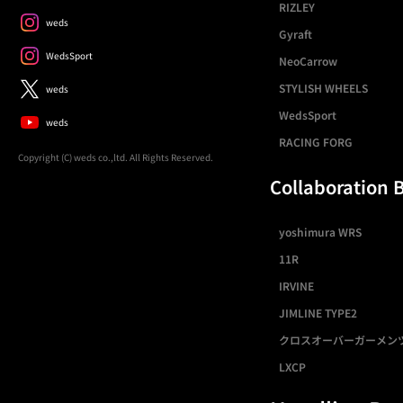
RIZLEY
weds
Gyraft
WedsSport
NeoCarrow
STYLISH WHEELS
weds
WedsSport
weds
RACING FORG
Copyright (C) weds co.,ltd. All Rights Reserved.
Collaboration 
yoshimura WRS
11R
IRVINE
JIMLINE TYPE2
クロスオーバーガーメン
LXCP