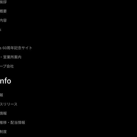
挨拶
概要
内容
s
ds 60周年記念サイト
・営業所案内
ープ会社
Info
情報
スリリース
情報
推移・配当情報
制度