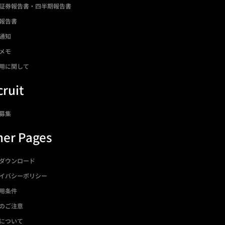
証券報告書・四半期報告書
報告書
通知
メモ
用に関して
ruit
募集
her Pages
ダウンロード
イバシーポリシー
用条件
のご注意
について