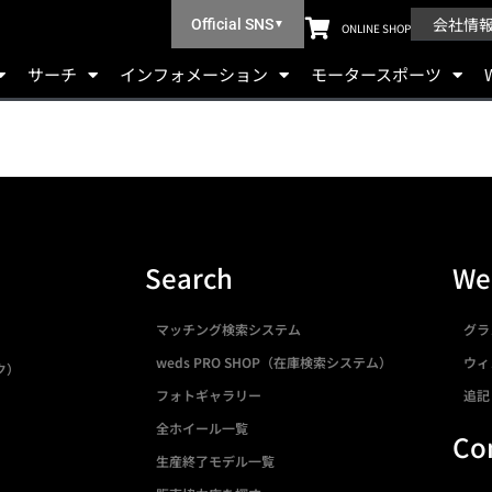
会社情
Official SNS
▼
ONLINE SHOP
サーチ
インフォメーション
モータースポーツ
Search
We
マッチング検索システム
グラ
weds PRO SHOP（在庫検索システム）
ウィ
ク）
フォトギャラリー
追記
全ホイール一覧
Co
生産終了モデル一覧