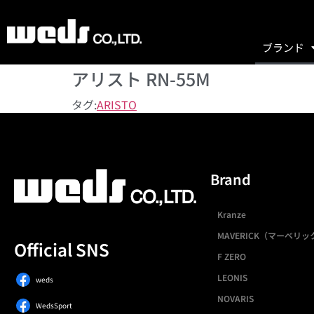
ブランド
アリスト RN-55M
タグ:
ARISTO
Brand
Kranze
MAVERICK（マーベリッ
Official SNS
F ZERO
LEONIS
weds
NOVARIS
WedsSport