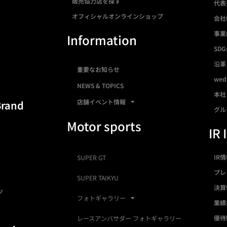
販売協力店を探す
代表
オフィシャルオンラインショップ
会社
事業
Information
SDG
沿革
重要なお知らせ
we
NEWS & TOPICS
本社
店舗イベント情報
Brand
グル
Motor sports
IR 
IR
SUPER GT
プレ
SUPER TAIKYU
決算
ツ
フォトギャラリー
業績
優待
レースアンバサダー フォトギャラリー