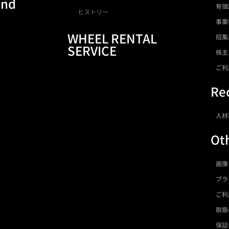
and
有価
ヒストリー
事業
WHEEL RENTAL
招集
SERVICE
株主
ご利
Rec
人材
Ot
画像
プラ
ご利
取扱
保証