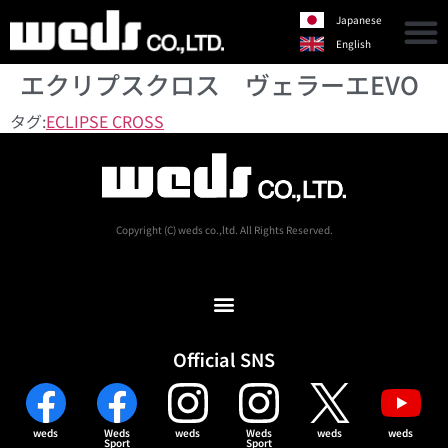
Japanese
English
エクリプスクロス ヴェラーエEVO
タグ:
ECLIPSE CROSS
Copyright (C) weds co.,ltd. All Rights Reserved.
Official SNS
weds
Weds
weds
Weds
weds
weds
Sport
Sport