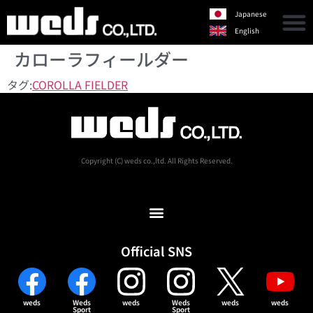
Japanese
English
カローラフィールダー
タグ:
COROLLA FIELDER
Copyright (C) weds co.,ltd. All Rights Reserved.
Official SNS
weds
Weds
weds
Weds
weds
weds
Sport
Sport