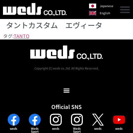
Japanese
English
タントカスタム エヴィータ
タグ:
TANTO
Copyright (C) weds co.,ltd. All Rights Reserved.
Official SNS
weds
Weds
weds
Weds
weds
weds
Sport
Sport