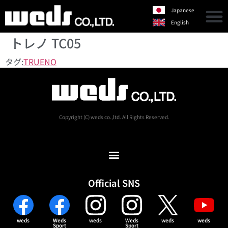
Japanese
English
トレノ TC05
タグ:
TRUENO
Copyright (C) weds co.,ltd. All Rights Reserved.
Official SNS
weds
Weds
weds
Weds
weds
weds
Sport
Sport