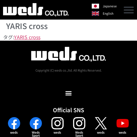
Japanese
English
YARIS cross
タグ:
YARIS cross
Copyright (C) weds co.,ltd. All Rights Reserved.
Official SNS
weds
Weds
weds
Weds
weds
weds
Sport
Sport