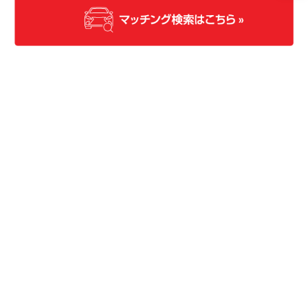
補修パーツ プライスリスト
税込
価格
〔53076〕センターキャップ（ブラック用）
¥3,080／1
個
〔53077〕センターキャップ（シルバー、ホワ
¥3,080／1
イト用）
個