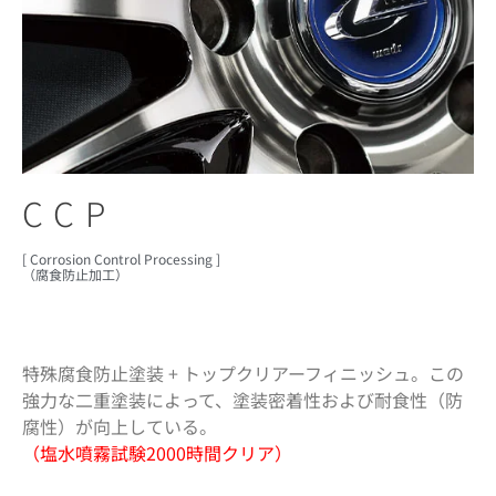
CCP
[ Corrosion Control Processing ]
（腐食防止加工）
特殊腐食防止塗装 + トップクリアーフィニッシュ。この
強力な二重塗装によって、塗装密着性および耐食性（防
腐性）が向上している。
（塩水噴霧試験2000時間クリア）