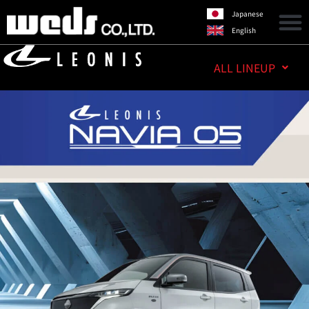
Japanese
English
ALL LINEUP