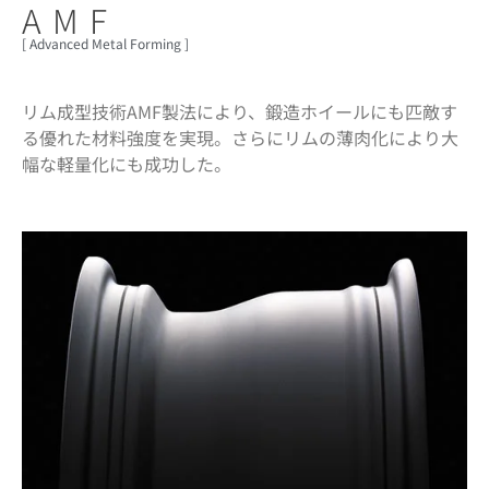
AMF
[ Advanced Metal Forming ]
リム成型技術AMF製法により、鍛造ホイールにも匹敵す
る優れた材料強度を実現。さらにリムの薄肉化により大
幅な軽量化にも成功した。