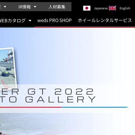
報
IR情報
人材募集
Japanese
English
weds PRO SHOP
ホイールレンタルサービス
WEBカタログ
ER GT 2022
TO GALLERY