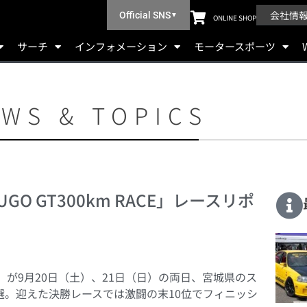
会社情
Official SNS
▼
ONLINE SHOP
サーチ
インフォメーション
モータースポーツ
WS & TOPICS
「SUGO GT300km RACE​」レースリポ
 RACE」が9月20日（土）、21日（日）の両日、宮城県のス
選。迎えた決勝レースでは激闘の末10位でフィニッシ