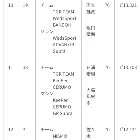
10
19
チーム
国本
70
1'13.321
TGR TEAM
雄資
WedsSport
BANDOH
阪口
マシン
晴南
WedsSport
ADVAN GR
Supra
11
38
チーム
石浦
70
1'13.103
TGR TEAM
宏明
KeePer
CERUMO
大湯
マシン
都史
KeePer
樹
CERUMO
GR Supra
12
3
チーム
佐々
70
1'12.434
NISMO
木