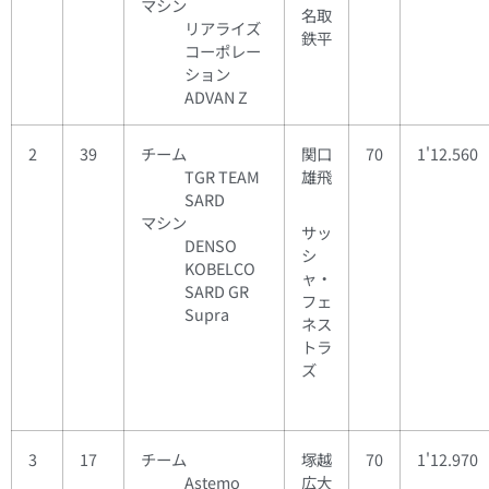
マシン
名取
リアライズ
鉄平
コーポレー
ション
ADVAN Z
2
39
チーム
関口
70
1'12.560
TGR TEAM
雄飛
SARD
マシン
サッ
DENSO
シ
KOBELCO
ャ・
SARD GR
フェ
Supra
ネス
トラ
ズ
3
17
チーム
塚越
70
1'12.970
Astemo
広大