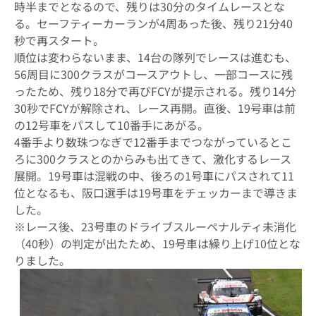
時半までとなるので、残りは30分のタイムレースとな
る。セーフティーカーランが4周あった後、残り21分40
秒で再スタート。
順位は変わらないまま、14台の隊列でレースは進むも、
56周目に300クラスがコースアウトし、一部コースに残
ったため、残り18分で再びFCYが提示される。残り14分
30秒でFCYが解除され、レース再開。直後、19号車は前
の12号車をパスして10番手にあがる。
4番手より数珠つなぎで12番手までつながっているとこ
ろに300クラスとのからみも出てきて、激化するレース
展開。19号車は混戦の中、後ろの1号車にパスされて11
位となるも、阪口選手は19号車をチェッカーまで導きま
した。
※レース後、23号車のドライブスルーペナルティ未消化
（40秒）の判定が出たため、19号車は繰り上げ10位とな
りました。