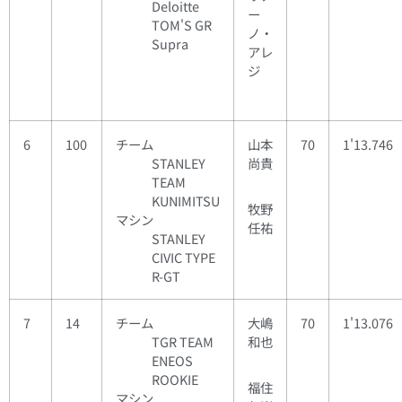
Deloitte
ー
TOM'S GR
ノ・
Supra
アレ
ジ
6
100
チーム
山本
70
1'13.746
STANLEY
尚貴
TEAM
KUNIMITSU
牧野
マシン
任祐
STANLEY
CIVIC TYPE
R-GT
7
14
チーム
大嶋
70
1'13.076
TGR TEAM
和也
ENEOS
ROOKIE
福住
マシン