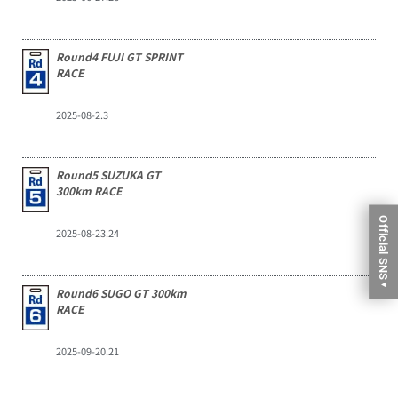
Round4 FUJI GT SPRINT
RACE
2025-08-2.3
Round5 SUZUKA GT
300km RACE
Official SNS
2025-08-23.24
▼
Round6 SUGO GT 300km
RACE
2025-09-20.21