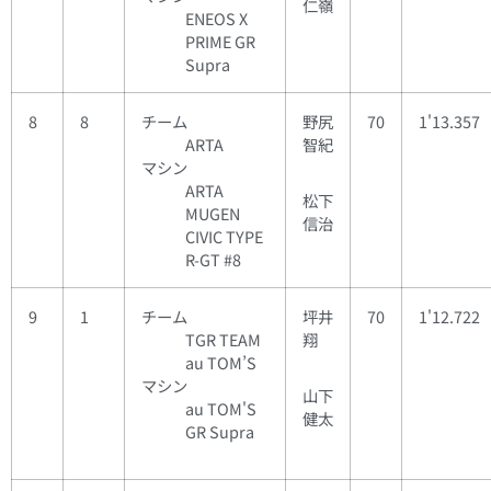
仁嶺
ENEOS X
PRIME GR
Supra
8
8
チーム
野尻
70
1'13.357
ARTA
智紀
マシン
ARTA
松下
MUGEN
信治
CIVIC TYPE
R-GT #8
9
1
チーム
坪井
70
1'12.722
TGR TEAM
翔
au TOM’S
マシン
山下
au TOM'S
健太
GR Supra