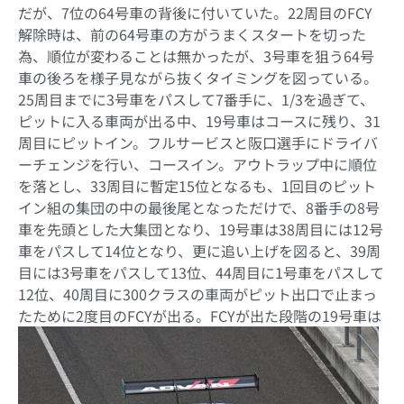
だが、7位の64号車の背後に付いていた。22周目のFCY
解除時は、前の64号車の方がうまくスタートを切った
為、順位が変わることは無かったが、3号車を狙う64号
車の後ろを様子見ながら抜くタイミングを図っている。
25周目までに3号車をパスして7番手に、1/3を過ぎて、
ピットに入る車両が出る中、19号車はコースに残り、31
周目にピットイン。フルサービスと阪口選手にドライバ
ーチェンジを行い、コースイン。アウトラップ中に順位
を落とし、33周目に暫定15位となるも、1回目のピット
イン組の集団の中の最後尾となっただけで、8番手の8号
車を先頭とした大集団となり、19号車は38周目には12号
車をパスして14位となり、更に追い上げを図ると、39周
目には3号車をパスして13位、44周目に1号車をパスして
12位、40周目に300クラスの車両がピット出口で止まっ
たために2度目のFCYが出る。
FCYが出た段階の19号車は