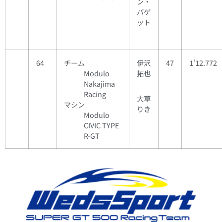
ン・
バゲ
ット
64
チーム
伊沢
47
1'12.772
Modulo
拓也
Nakajima
Racing
大草
マシン
りき
Modulo
CIVIC TYPE
R-GT