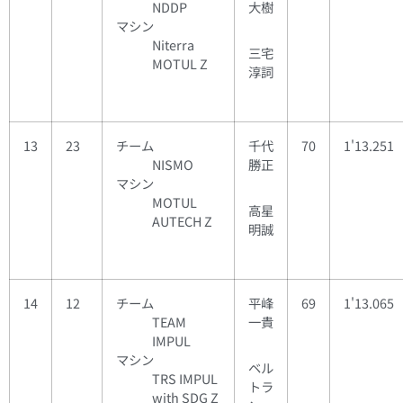
NDDP
大樹
マシン
Niterra
三宅
MOTUL Z
淳詞
13
23
チーム
千代
70
1'13.251
NISMO
勝正
マシン
MOTUL
高星
AUTECH Z
明誠
14
12
チーム
平峰
69
1'13.065
TEAM
一貴
IMPUL
マシン
ベル
TRS IMPUL
トラ
with SDG Z