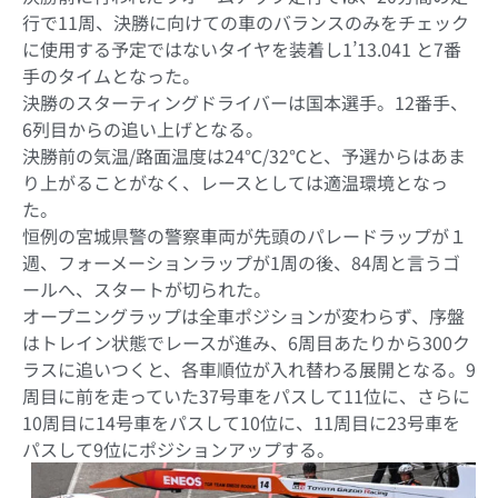
行で11周、決勝に向けての車のバランスのみをチェック
に使用する予定ではないタイヤを装着し1’13.041 と7番
手のタイムとなった。
決勝のスターティングドライバーは国本選手。12番手、
6列目からの追い上げとなる。
決勝前の気温/路面温度は24℃/32℃と、予選からはあま
り上がることがなく、レースとしては適温環境となっ
た。
恒例の宮城県警の警察車両が先頭のパレードラップが１
週、フォーメーションラップが1周の後、84周と言うゴ
ールへ、スタートが切られた。
オープニングラップは全車ポジションが変わらず、序盤
はトレイン状態でレースが進み、6周目あたりから300ク
ラスに追いつくと、各車順位が入れ替わる展開となる。9
周目に前を走っていた37号車をパスして11位に、さらに
10周目に14号車をパスして10位に、11周目に23号車を
パスして9位にポジションアップする。