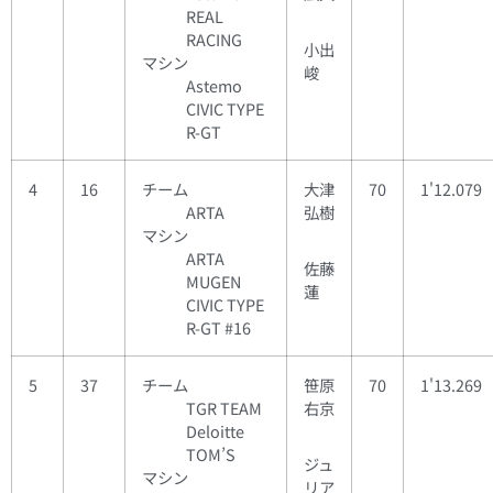
REAL
RACING
小出
マシン
峻
Astemo
CIVIC TYPE
R-GT
4
16
チーム
大津
70
1'12.079
ARTA
弘樹
マシン
ARTA
佐藤
MUGEN
蓮
CIVIC TYPE
R-GT #16
5
37
チーム
笹原
70
1'13.269
TGR TEAM
右京
Deloitte
TOM’S
ジュ
マシン
リア