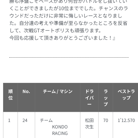
勝も序盤こそペースがあり何台かバトルをし抜いてい
くことができましたが10位まででした。チャンスのラ
ウンドだっただけに非常に悔しいレースとなりまし
た。自分達の考えや準備が至らなかったところを反省
して、次戦GTオートポリスも頑張ります。
今回も応援して頂きありがとうございました！』
順
No.
チーム / マシン
ドラ
ラ
ベストラ
位
イバ
ッ
ップ
ー
プ
1
24
チーム
松田
70
1'12.570
KONDO
次生
RACING