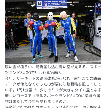
厚い雲が覆う中、時折差し込む青い空が見える、スポー
ツランドSUGOで行われる第6戦。
今年、サーキットの路面改修が行われ、前年までの路面
データが使えなくなったのが更に決勝戦略を難しくして
いる。1周1分強で、少しのミスが大きなタイム差となる
厳しいコースでもあるスポーツランドSUGOに巣食う魔
物は果たして今年も暴れまくるのか。
決勝前に行われたウオームアップ走行では、20分間の走