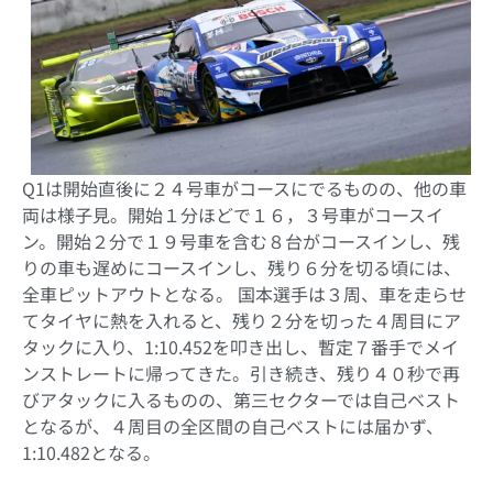
Q1は開始直後に２４号車がコースにでるものの、他の車
両は様子見。開始１分ほどで１６，３号車がコースイ
ン。開始２分で１９号車を含む８台がコースインし、残
りの車も遅めにコースインし、残り６分を切る頃には、
全車ピットアウトとなる。 国本選手は３周、車を走らせ
てタイヤに熱を入れると、残り２分を切った４周目にア
タックに入り、1:10.452を叩き出し、暫定７番手でメイ
ンストレートに帰ってきた。引き続き、残り４０秒で再
びアタックに入るものの、第三セクターでは自己ベスト
となるが、４周目の全区間の自己ベストには届かず、
1:10.482となる。