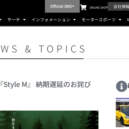
会社情
Official SNS
▼
ONLINE SHOP
サーチ
インフォメーション
モータースポーツ
WS & TOPICS
』&『Style M』 納期遅延のお詫び