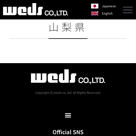
Japanese
English
山梨県
Copyright (C) weds co.,ltd. All Rights Reserved.
Official SNS