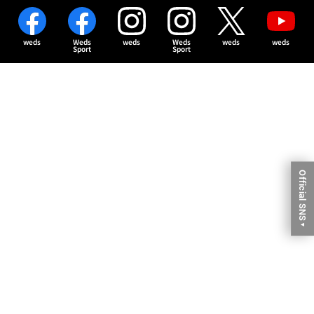
weds
Weds
weds
Weds
weds
weds
Sport
Sport
Official SNS
▼