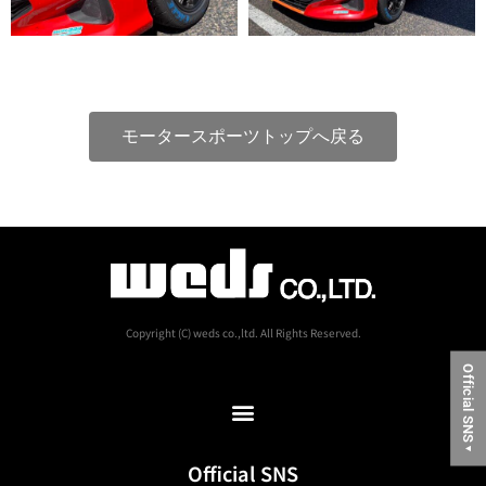
モータースポーツトップへ戻る
Copyright (C) weds co.,ltd. All Rights Reserved.
Official SNS
▼
Official SNS