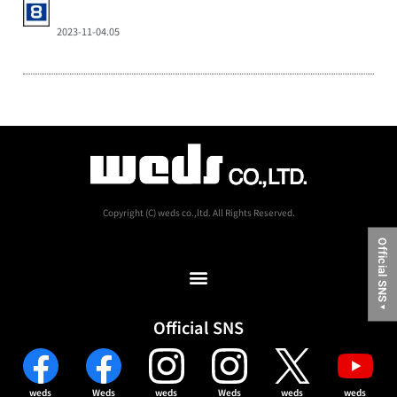
2023-11-04.05
Copyright (C) weds co.,ltd. All Rights Reserved.
Official SNS
▼
Official SNS
weds
Weds
weds
Weds
weds
weds