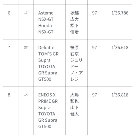
6
Astemo
塚越
97
1'36.786
17
NSX-GT
広大
Honda
松下
NSX-GT
信治
7
Deloitte
笹原
97
1'36.618
37
TOM'S GR
右京
Supra
ジュリ
TOYOTA
アー
GR Supra
ノ・ア
GT500
レジ
8
ENEOS X
大嶋
97
1'36.818
14
PRIME GR
和也
Supra
山下
TOYOTA
健太
GR Supra
GT500