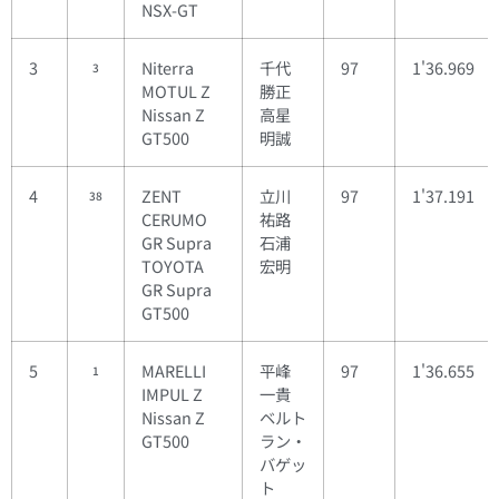
NSX-GT
3
Niterra
千代
97
1'36.969
3
MOTUL Z
勝正
Nissan Z
高星
GT500
明誠
4
ZENT
立川
97
1'37.191
38
CERUMO
祐路
GR Supra
石浦
TOYOTA
宏明
GR Supra
GT500
5
MARELLI
平峰
97
1'36.655
1
IMPUL Z
一貴
Nissan Z
ベルト
GT500
ラン・
バゲッ
ト