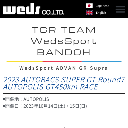
Japanese
English
TGR TEAM
WedsSport
BANDOH
WedsSport ADVAN GR Supra
2023 AUTOBACS SUPER GT Round7
AUTOPOLIS GT450km RACE
◾️開催地：AUTOPOLIS
◾️開催日：2023年10月14日(土)・15日(日)