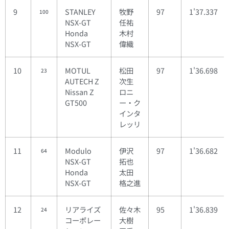
9
STANLEY
牧野
97
1'37.337
100
NSX-GT
任祐
Honda
木村
NSX-GT
偉織
10
MOTUL
松田
97
1'36.698
23
AUTECH Z
次生
Nissan Z
ロニ
GT500
ー・ク
インタ
レッリ
11
Modulo
伊沢
97
1'36.682
64
NSX-GT
拓也
Honda
太田
NSX-GT
格之進
12
リアライズ
佐々木
95
1'36.839
24
コーポレー
大樹