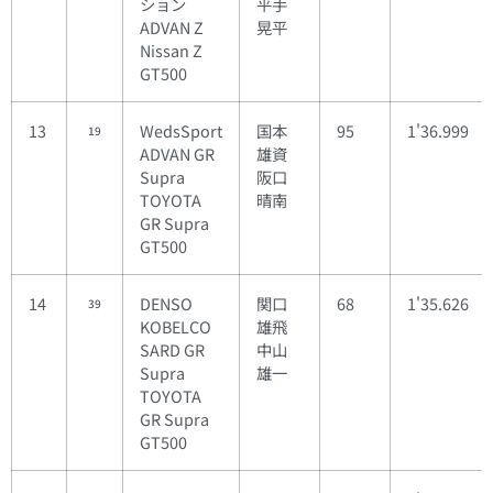
ション
平手
ADVAN Z
晃平
Nissan Z
GT500
13
WedsSport
国本
95
1'36.999
19
ADVAN GR
雄資
Supra
阪口
TOYOTA
晴南
GR Supra
GT500
14
DENSO
関口
68
1'35.626
39
KOBELCO
雄飛
SARD GR
中山
Supra
雄一
TOYOTA
GR Supra
GT500