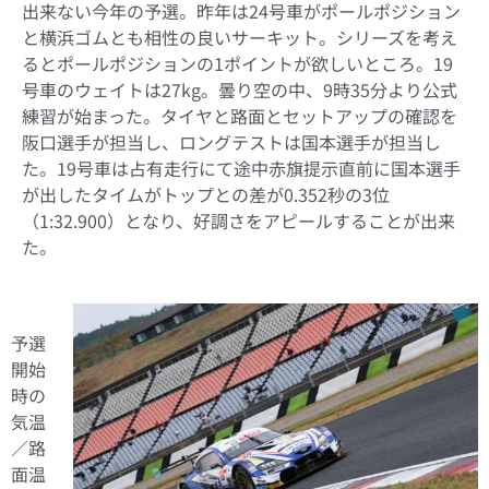
出来ない今年の予選。昨年は24号車がポールポジション
と横浜ゴムとも相性の良いサーキット。シリーズを考え
るとポールポジションの1ポイントが欲しいところ。19
号車のウェイトは27kg。曇り空の中、9時35分より公式
練習が始まった。タイヤと路面とセットアップの確認を
阪口選手が担当し、ロングテストは国本選手が担当し
た。19号車は占有走行にて途中赤旗提示直前に国本選手
が出したタイムがトップとの差が0.352秒の3位
（1:32.900）となり、好調さをアピールすることが出来
た。
予選
開始
時の
気温
／路
面温