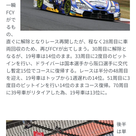
一瞬
FCY
がで
るも
の、
直ぐに解除となりレース再開したが、程なく28周目に車
両回収のため、再びFCYが出てしまう。30周目に解除と
なるが、19号車は14位のまま。33周目に2度目のピット
インを行い、ドライバーは国本選手から阪口選手に交代
し暫定15位でコースに復帰する。レースは半分の48周目
を迎え、19号車はトップから1週遅れの14位。51周目に3
度目のピットインを行い14位のままコース復帰。70周目
に39号車がリタイアした為、19号車は13位に。
後半
は単