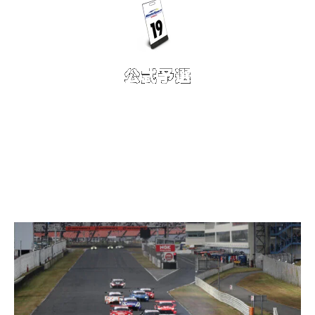
■10 月 14 日（土）
予選 Q1：国本選手 5位 | Q2：阪口選手 2位
□天候：曇｜路面：ドライ