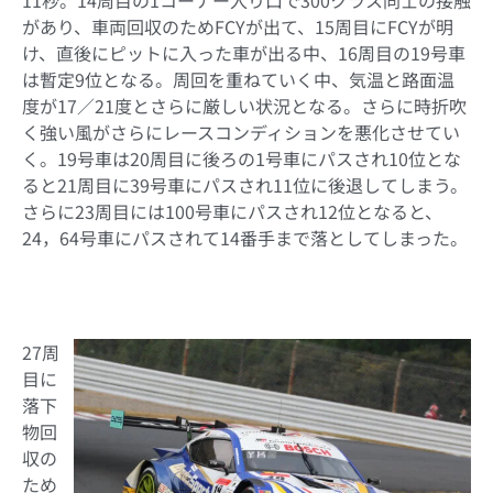
があり、車両回収のためFCYが出て、15周目にFCYが明
け、直後にピットに入った車が出る中、16周目の19号車
は暫定9位となる。周回を重ねていく中、気温と路面温
度が17／21度とさらに厳しい状況となる。さらに時折吹
く強い風がさらにレースコンディションを悪化させてい
く。19号車は20周目に後ろの1号車にパスされ10位とな
ると21周目に39号車にパスされ11位に後退してしまう。
さらに23周目には100号車にパスされ12位となると、
24，64号車にパスされて14番手まで落としてしまった。
27周
目に
落下
物回
収の
ため