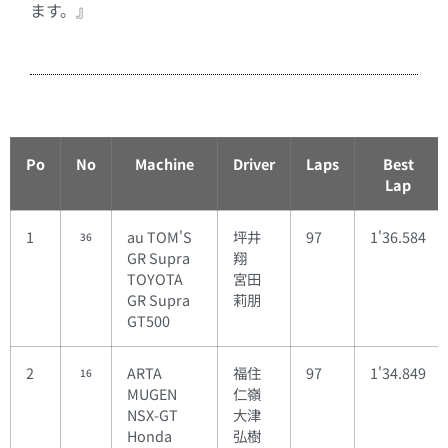
ます。』
Po
No
Machine
Driver
Laps
Best
Lap
1
au TOM'S
坪井
97
1'36.584
36
GR Supra
翔
TOYOTA
宮田
GR Supra
莉朋
GT500
2
ARTA
福住
97
1'34.849
16
MUGEN
仁嶺
NSX-GT
大津
Honda
弘樹