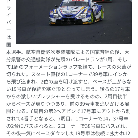
ラ
イ
バ
ー
は
国
本選手。航空自衛隊吹奏楽部隊による国家斉唱の後、大
分県警の交通機動隊が先頭のパレードランが1周、そし
て1周のフォーメーションラップを経て、レースの火蓋が
切られた。スタート直後の1コーナーで39号車にインか
ら飛び込まれ、2位の座を明け渡すと、ペースが上がらな
い19号車が後続を塞ぐ形となってしまう。後ろの17号車
からの激しいプレッシャーを受けるものの、2周目後半
からペースが戻りつつあり、前の39号車を追いかける展
開となる。6周目の第2ヘアピンで17号車にアウトから刺
されて4番手となると、7周目、1コーナーで14，37号車
の2台にパスされると、2コーナーで38号車にパスされ、
その後一気にペースダウンした19号車は後続に抜かれ12