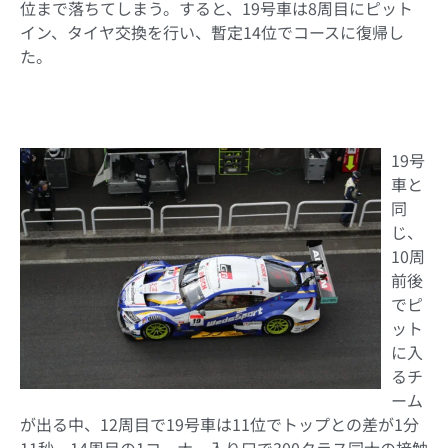
位まで落ちてしまう。すると、19号車は8周目にピット
イン、タイヤ交換を行い、暫定14位でコースに復帰し
た。
19号
車と
同
じ、
10周
前後
でピ
ット
に入
るチ
ーム
が出る中、12周目で19号車は11位でトップとの差が1分
11秒。14周目の1コーナー入り口で300クラス同士の接触