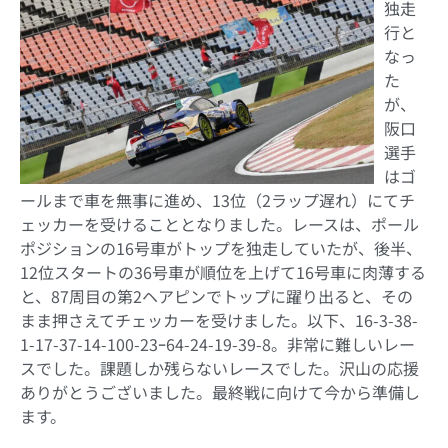
独走
行と
なっ
た
が、
阪口
選手
はゴ
ールまで車を無事に進め、13位（2ラップ遅れ）にてチ
ェッカーを受けることとなりました。レースは、ポール
ポジションの16号車がトップを独走していたが、後半、
12位スタートの36号車が順位を上げて16号車に肉薄する
と、87周目の第2ヘアピンでトップに躍り出ると、その
まま押さえてチェッカーを受けました。以下、16-3-38-
1-17-37-14-100-23ｰ64-24-19-39-8。非常に難しいレー
スでした。課題しか残らないレースでした。沢山の応援
ありがとうございました。最終戦に向けて今から準備し
ます。