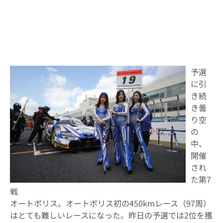
□天候：曇｜ 路面：ドライ
｜
予選
に引
き続
き曇
り空
の
中、
開催
され
た第7
戦
オートポリス。オートポリス初の450kmレース（97周）
はとても難しいレースになった。昨日の予選では2位を獲