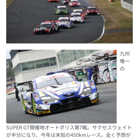
九州
唯一
の
SUPER GT開催地オートポリス第7戦。サクセスウェイト
が半分になり、今年は未知の450kmレース。全く予想が