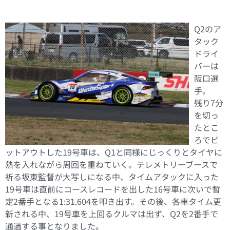
Q2のア
タック
ドライ
バーは
阪口選
手。
残り7分
を切っ
たとこ
ろでピ
ットアウトした19号車は、Q1と同様にじっくりとタイヤに
熱を入れながら周回を重ねていく。テレメトリーブースで
祈る坂東監督が大写しになる中、タイムアタックに入った
19号車は直前にコースレコードを出した16号車に次いで暫
定2番手となる1:31.604を叩き出す。その後、各車タイム更
新される中、19号車を上回るクルマは出ず、Q2を2番手で
通過する事となりました。