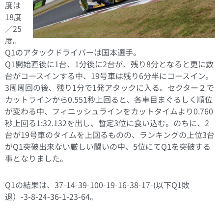
度は
18度
／25
度。
Q1のアタックドライバーは国本選手。
Q1開始直後に1台、1分後に2台が、残り8分となると更に数
台がコースインする中、19号車は残り6分半にコースイン。
3周周回の後、残り1分で1発アタックに入る。セクター２で
カットラインから0.551秒上回ると、各車目まぐるしく順位
が変わる中、フィニッシュラインをカットタイムより0.760
秒上回る1:32.132を出し、暫定3位に食い込む。のちに、2
台が19号車のタイムを上回るものの、ランキングの上位3台
がQ1突破出来ない厳しい闘いの中、5位にてQ1を突破する
事となりました。
Q1の結果は、37-14-39-100-19-16-38-17-(以下Q1敗
退）-3-8-24-36-1-23-64。