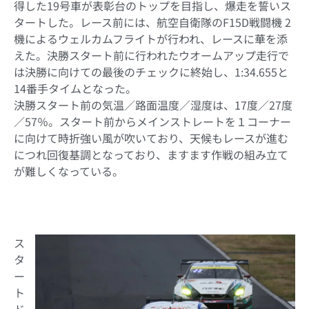
得した19号車が表彰台のトップを目指し、爆走を誓いス
タートした。レース前には、航空自衛隊のF15D戦闘機 2
機によるウェルカムフライトが行われ、レースに華を添
えた。決勝スタート前に行われたウオームアップ走行で
は決勝に向けての最後のチェックに終始し、1:34.655と
14番手タイムとなった。
決勝スタート前の気温／路面温度／湿度は、17度／27度
／57％。スタート前からメインストレートを１コーナー
に向けて時折強い風が吹いており、天候もレースが進む
につれ回復基調となっており、ますます作戦の組み立て
が難しくなっている。
ス
タ
ー
ト
ド