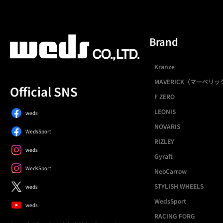
Brand
Kranze
MAVERICK（マーベリッ
Official SNS
F ZERO
LEONIS
weds
NOVARIS
WedsSport
RIZLEY
weds
Gyraft
WedsSport
NeoCarrow
STYLISH WHEELS
weds
WedsSport
weds
RACING FORG