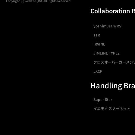
Copyright (C) weds co.,ltd. All Rights Reserved.
Collaboration 
yoshimura WRS
11R
IRVINE
JIMLINE TYPE2
クロスオーバーガーメン
LXCP
Handling Br
Super Star
イエティ スノーネット