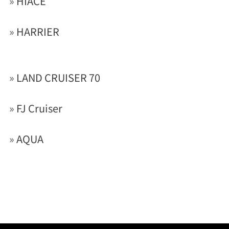
»
HIACE
»
HARRIER
»
LAND CRUISER 70
»
FJ Cruiser
»
AQUA