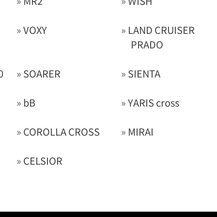
»
MR2
»
WISH
»
VOXY
»
LAND CRUISER
PRADO
0
»
SOARER
»
SIENTA
»
bB
»
YARIS cross
»
COROLLA CROSS
»
MIRAI
»
CELSIOR