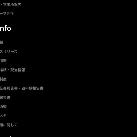
・営業所案内
ープ会社
Info
情報
スリリース
情報
推移・配当情報
制度
証券報告書・四半期報告書
報告書
通知
メモ
用に関して