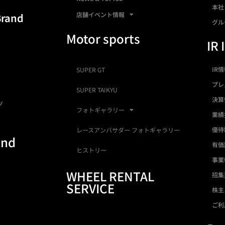
本社
店舗イベント情報
Brand
グル
Motor sports
IR 
IR
SUPER GT
プレ
SUPER TAIKYU
決算
ツ
フォトギャラリー
業績
優待
レースアンバサダー フォトギャラリー
and
有価
ヒストリー
事業
WHEEL RENTAL
招集
SERVICE
株主
ご利