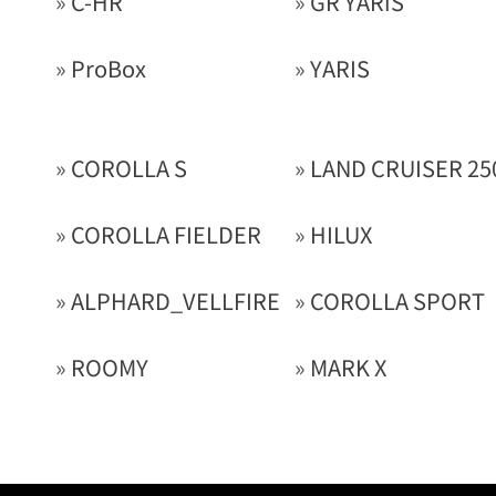
»
C-HR
»
GR YARiS
»
ProBox
»
YARIS
»
COROLLA S
»
LAND CRUISER 25
»
COROLLA FIELDER
»
HILUX
»
ALPHARD_VELLFIRE
»
COROLLA SPORT
»
ROOMY
»
MARK X