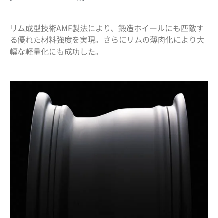
リム成型技術AMF製法により、鍛造ホイールにも匹敵す
る優れた材料強度を実現。さらにリムの薄肉化により大
幅な軽量化にも成功した。