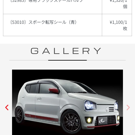
個
〔53010〕スポーク転写シール（青）
¥1,100/1
枚
GALLERY