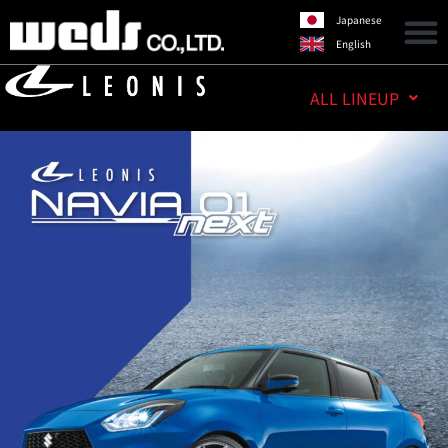
Japanese
English
ALL LINEUP