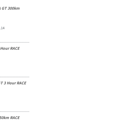
 GT 300km
.14
 Hour RACE
T 3 Hour RACE
350km RACE