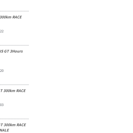
300km RACE
.22
S GT 3Hours
.20
T 300km RACE
.03
T 300km RACE
NALE