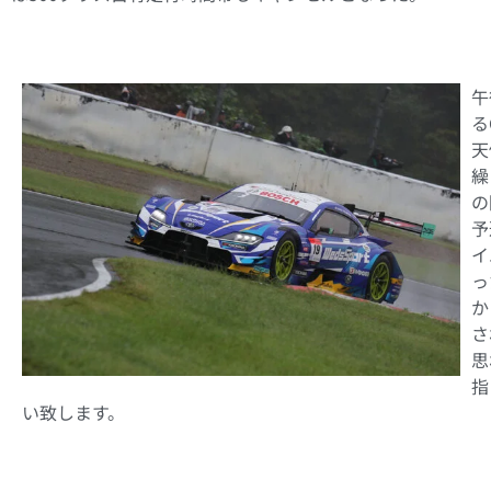
午
る
天
繰
の
予
イ
っ
か
さ
思
指
い致します。