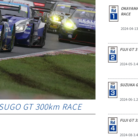
OKAYAMA
RACE
2024-04-13
FUJI GT 3
2024-05-3.4
SUZUKA G
2024-06-1.2
 SUGO GT 300km RACE
FUJI GT 
2024-08-3.4