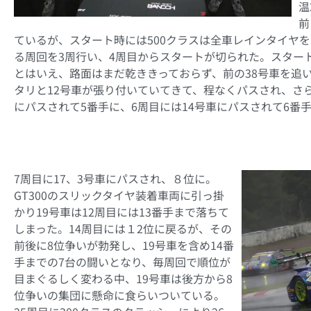
温
前
ているが、スタート時には500クラスは全車レインタイヤを
る周回を3周行い、4周目からスタートが切られた。スタート
とはいえ、路面はまだ乾ききっておらず、前の38号車を追
タリと12号車が張り付いていてきて、程なくパスされ、さら
にパスされて5番手に、6周目には14号車にパスされて6番
7周目に17、3号車にパスされ、８位に。
GT300のスリックタイヤ装着車両に引っ掛
かり19号車は12周目には13番手まで落ちて
しまった。14周目には１2位に戻るが、その
前後に8位争いが勃発し、19号車を含め14番
手までの7台の闘いとなり、毎周回で順位が
目まぐるしく変わる中、19号車は後方から8
位争いの集団に懸命に食らいついている。