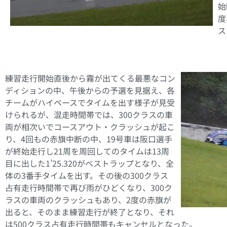
始
度
ス
練習走行開始直後から霧が出てくる最悪なコン
ディションの中、午後からの予選を見据え、各
チームがハイペースでタイムを出す様子が見受
けられるが、混走時間帯では、300クラスの車
両が相次いでコースアウト・クラッシュが起こ
り、4回もの赤旗中断の中、19号車は阪口選手
が終始走行し21周を周回してのタイムは13周
目に出した1’25.320がベストラップとなり、全
体の3番手タイムを出す。その後の300クラス
占有走行時間帯で再び雨がひどくなり、300ク
ラスの車両のクラッシュもあり、2度の赤旗が
出ると、そのまま練習走行が終了となり、それ
は500クラス占有走行時間帯もキャンセルとなった。