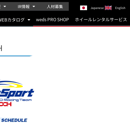
報
IR情報
人材募集
Japanese
English
weds PRO SHOP
ホイールレンタルサービス
WEBカタログ
H