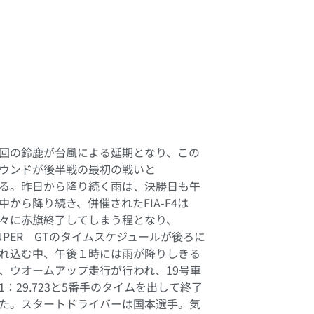
) 決勝：GT500 クラス 8位
り コース状況：ウェット→ドライ
回の鈴鹿が台風による延期となり、この
ウンドが後半戦の最初の戦いと
る。昨日から降り続く雨は、決勝日も午
中から降り続き、併催されたFIA-F4は
々に赤旗終了してしまう程となり、
UPER GTのタイムスケジュールが後ろに
れ込む中、午後１時には雨が降りしきる
、ウオームアップ走行が行われ、19号車
1：29.723と5番手のタイムを出して終了
た。スタートドライバーは国本選手。気