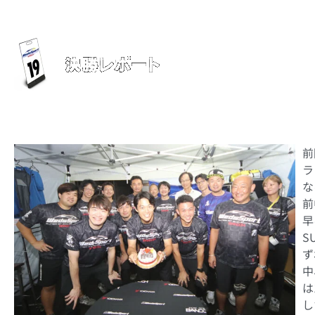
■9⽉22日(日
■天候：曇
前
ラ
な
前
早
S
ず
中
は
し