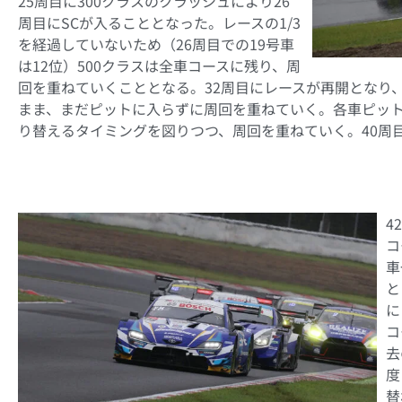
25周目に300クラスのクラッシュにより26
周目にSCが入ることとなった。レースの1/3
を経過していないため（26周目での19号車
は12位）500クラスは全車コースに残り、周
回を重ねていくこととなる。32周目にレースが再開となり、
まま、まだピットに入らずに周回を重ねていく。各車ピット
り替えるタイミングを図りつつ、周回を重ねていく。40周目
4
コ
車
と
に
コ
去
度
替