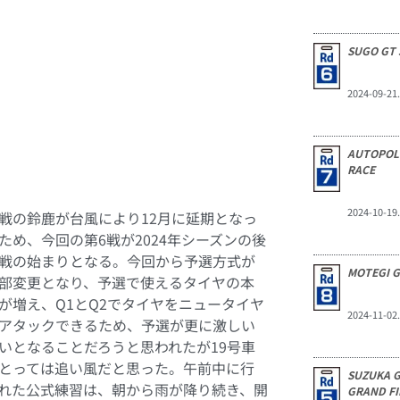
土)
SUGO GT 
 3位
選は中止。公式練習のタイムを予選結果と
2024-09-21
雨 コース状況：ウェット
AUTOPOLI
RACE
2024-10-19
戦の鈴鹿が台風により12月に延期となっ
ため、今回の第6戦が2024年シーズンの後
戦の始まりとなる。今回から予選方式が
MOTEGI G
部変更となり、予選で使えるタイヤの本
が増え、Q1とQ2でタイヤをニュータイヤ
2024-11-02
アタックできるため、予選が更に激しい
いとなることだろうと思われたが19号車
とっては追い風だと思った。午前中に行
SUZUKA G
れた公式練習は、朝から雨が降り続き、開
GRAND FI