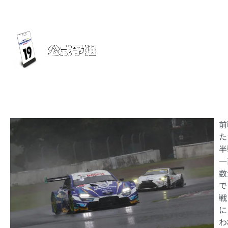
■2024年9月2日(
GT500 クラス
（雨天の為、予
して採用）
■天候：天候：
前
た
半
一
数
で
戦
に
わ