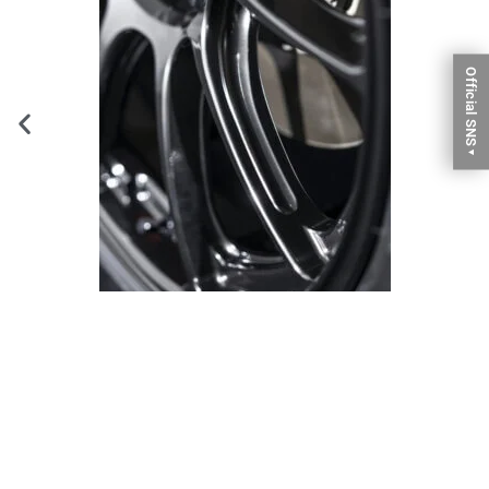
Official SNS
▼