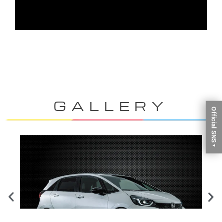
GALLERY
Official SNS
▼