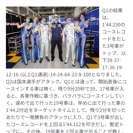
Q1の結果
は、
1’44.230の
コースレコ
ードをだし
た3号車が
トップ、以
下39-37-
17-36-19-
12-16-(以上Q1通過)-14-24-64-23-8-100となりました。
Q2は国本選手がアタック。Q1とは違って、開始直後にコ
ースインする車は無く、残り9分20秒で39，17号車が入
ると、各車作戦に基づき、バラバラにコースインしてい
く。遅めで出て行った19号車は、早めに出て行った車の
1’44.2付近をターゲットタイムとして、残り2分を切った
あたりで一発勝負のアタックに入り、Q1で3号車が出し
たコースレコードを上回る1’44.112を叩きだし、暫定ト
ップに。 その後、19号車を上回る車が出ることが無く、