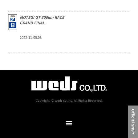
MOTEGI GT 300km RACE
GRAND FINAL
2022-11-05.06
Copyright (C) weds co.,ltd. All Rights Reserved.
Official SNS
▼