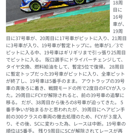
18周
目に
16号
車が、
19周
目に37号車が、20周目に17号車がピットに入り、21周目
に3号車が入り、19号車が暫定トップに。他車が1／3で
ピットに入る中、19号車はギリギリまで引っ張り25周目
でピットに入る。 阪口選手にドライバーチェンジして、
タイヤ交換、燃料給油をして、暫定5位で復帰。 28周目
に暫定トップだった39号車がピットに入り、全車ピット
が終了し、19号車は5番手のまま。 アウトラップの39号
車の真後ろに着き、戦闘モードの所で2度目のFCYが入っ
た。29周目にFCYが解除されると、前の39号車の追撃に
移る。 だが、38周目から後ろの8号車が迫ってきた。 5
番手争いが始まるかと思われたが、39周目にヘアピン手
前の300クラスの車両の撤去処理のため、FCYが３度入
り、その後、SCに変わった為、レースは中断。19号車の
順位は5番手。 残り9周目にSCが解除されてレースが再