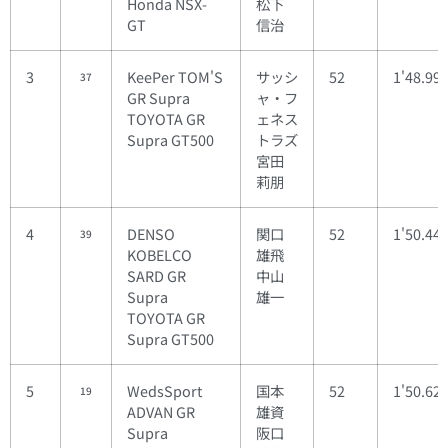
Honda NSX-
松下
GT
信治
3
KeePer TOM'S
サッシ
52
1'48.99
37
GR Supra
ャ・フ
TOYOTA GR
ェネス
Supra GT500
トラズ
宮田
莉朋
4
DENSO
関口
52
1'50.44
39
KOBELCO
雄飛
SARD GR
中山
Supra
雄一
TOYOTA GR
Supra GT500
5
WedsSport
国本
52
1'50.62
19
ADVAN GR
雄資
Supra
阪口