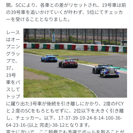
開。SCにより、各車との差がリセットされ、19号車は前
の39号車を追いかけていくが叶わず、5位にてチェッカ
ーを受けることとなりました。
レース
はオー
プニン
グラッ
プで、
37，
19号
車をパ
スして
トップ
に躍り出た3号車が後続を引き離しにかかり、2度のFCY
と２度のSCをもろともせずに、2位以下を大きく引き離
し、チェッカー。以下、17-37-39-19-24-8-14-100-36-
64-23-16-(以上 完走)-38-12となります。
富士に次いで、ここ鈴鹿でも予選でポールを取ることが