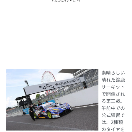
■5月28日（土）
予選 Q1︓坂口
選手
6位 | Q2：国本選⼿
1位
□天候︓晴れ ｜ 路面︓ドライ ｜
素晴らしい
晴れた鈴鹿
サーキット
で開催され
る第三戦。
午前中での
公式練習で
は、2種類
のタイヤを