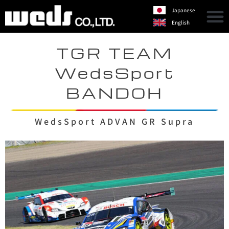
Japanese
English
TGR TEAM
WedsSport
BANDOH
WedsSport ADVAN GR Supra