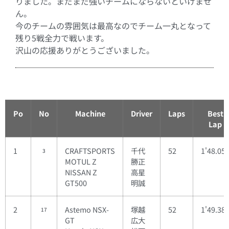
りました。まだまだ強いチームにならないといけませ
ん。
今のチームの雰囲気は最高なのでチーム一丸となって
残り5戦全力で戦います。
沢山の応援ありがとうございました。
Po
No
Machine
Driver
Laps
Best
Lap
1
CRAFTSPORTS
千代
52
1'48.05
3
MOTUL Z
勝正
NISSAN Z
高星
GT500
明誠
2
Astemo NSX-
塚越
52
1'49.38
17
GT
広大