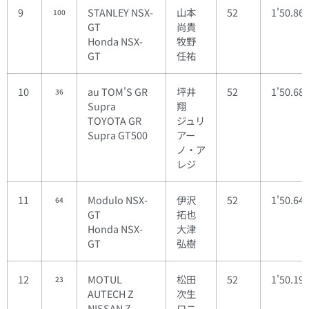
9
STANLEY NSX-
山本
52
1'50.86
100
GT
尚貴
Honda NSX-
牧野
GT
任祐
10
au TOM'S GR
坪井
52
1'50.68
36
Supra
翔
TOYOTA GR
ジュリ
Supra GT500
アー
ノ・ア
レジ
11
Modulo NSX-
伊沢
52
1'50.64
64
GT
拓也
Honda NSX-
大津
GT
弘樹
12
MOTUL
松田
52
1'50.19
23
AUTECH Z
次生
NISSAN Z
ロニ