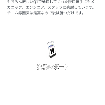
もちろん厳しいQ1で通過してくれた阪口選手にもメ
カニック、エンジニア、スタッフに感謝しています。
チーム雰囲気は最高なので後は勝つだけです。
■5⽉ 29 ⽇（日）
決勝 5位
□天候︓晴れ｜
路⾯︓ドライ ｜