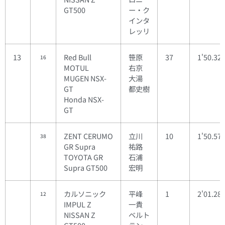
GT500
ー・ク
インタ
レッリ
13
Red Bull
笹原
37
1'50.32
16
MOTUL
右京
MUGEN NSX-
大湯
GT
都史樹
Honda NSX-
GT
ZENT CERUMO
立川
10
1'50.57
38
GR Supra
祐路
TOYOTA GR
石浦
Supra GT500
宏明
カルソニック
平峰
1
2'01.28
12
IMPUL Z
一貴
NISSAN Z
ベルト