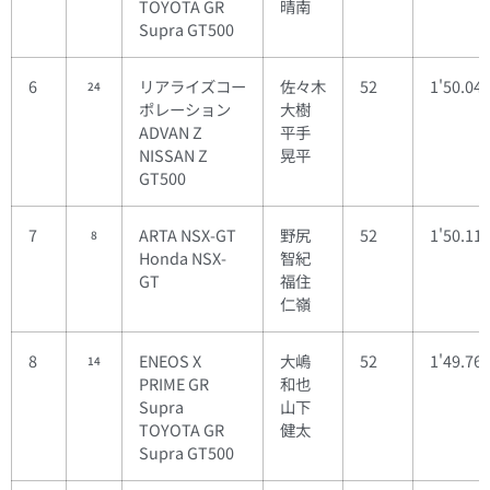
TOYOTA GR
晴南
Supra GT500
6
リアライズコー
佐々木
52
1'50.04
24
ポレーション
大樹
ADVAN Z
平手
NISSAN Z
晃平
GT500
7
ARTA NSX-GT
野尻
52
1'50.11
8
Honda NSX-
智紀
GT
福住
仁嶺
8
ENEOS X
大嶋
52
1'49.76
14
PRIME GR
和也
Supra
山下
TOYOTA GR
健太
Supra GT500