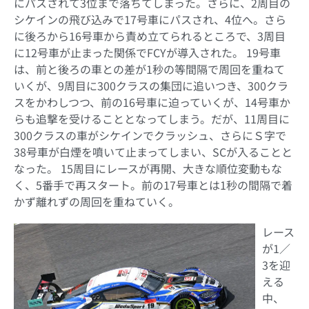
にパスされて3位まで落ちてしまった。さらに、2周目の
シケインの飛び込みで17号車にパスされ、4位へ。さら
に後ろから16号車から責め立てられるところで、3周目
に12号車が止まった関係でFCYが導入された。 19号車
は、前と後ろの車との差が1秒の等間隔で周回を重ねて
いくが、9周目に300クラスの集団に追いつき、300クラ
スをかわしつつ、前の16号車に迫っていくが、14号車か
らも追撃を受けることとなってしまう。だが、11周目に
300クラスの車がシケインでクラッシュ、さらにＳ字で
38号車が白煙を噴いて止まってしまい、SCが入ることと
なった。 15周目にレースが再開、大きな順位変動もな
く、5番手で再スタート。前の17号車とは1秒の間隔で着
かず離れずの周回を重ねていく。
レース
が1／
3を迎
える
中、