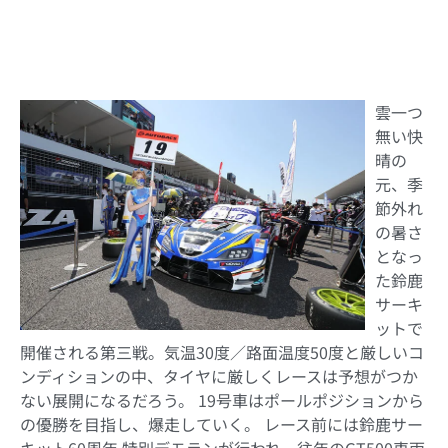
路⾯︓ドライ｜気温／路⾯温度 開始:30℃／50℃
雲一つ
無い快
晴の
元、季
節外れ
の暑さ
となっ
た鈴鹿
サーキ
ットで
開催される第三戦。気温30度／路面温度50度と厳しいコ
ンディションの中、タイヤに厳しくレースは予想がつか
ない展開になるだろう。 19号車はポールポジションから
の優勝を目指し、爆走していく。 レース前には鈴鹿サー
キット60周年 特別デモランが行われ、往年のGT500車両