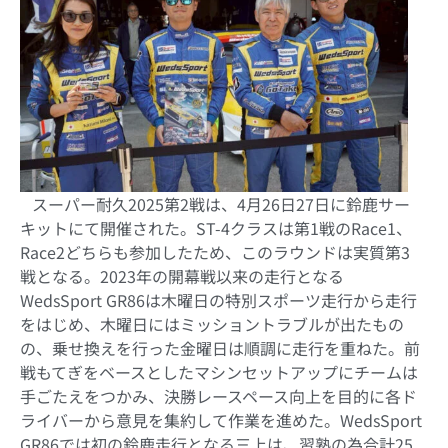
スーパー耐久
2025
第
2
戦は、
4
月
26
日
27
日に鈴鹿サー
キットにて開催された。
ST-4
クラスは第
1
戦の
Race1
、
Race2
どちらも参加したため、このラウンドは実質第
3
戦となる。
2023
年の開幕戦以来の走行となる
WedsSport GR86
は木曜日の特別スポーツ走行から走行
をはじめ、木曜日にはミッショントラブルが出たもの
の、乗せ換えを行った金曜日は順調に走行を重ねた。前
戦もてぎをベースとしたマシンセットアップにチームは
手ごたえをつかみ、決勝レースペース向上を目的に各ド
ライバーから意見を集約して作業を進めた。
WedsSport
GR86
では初の鈴鹿走行となる三上は、習熟の為合計
25