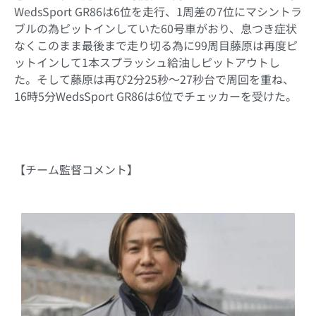
WedsSport GR86
は
6
位を走行、
1
周差の
7
位にマシントラ
ブルの為ピットインしていた
60
号車がおり、息つき症状
なくこのまま最後まで走り切る為に
99
周目藤原は再度ピ
ットインして
1
本スプラッシュ給油しピットアウトし
た。そして藤原は再び
2
分
25
秒～
27
秒台で周回を重ね、
16
時
5
分
WedsSport GR86
は
6
位でチェッカーを受けた。
【チーム監督コメント】