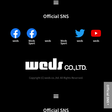
Official SNS
weds
Weds
weds
Weds
weds
weds
Sport
Sport
Copyright (C) weds co.,ltd. All Rights Reserved.
Official SNS
▼
Official SNS