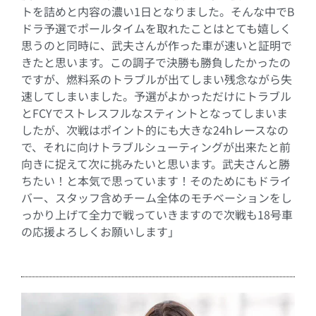
トを詰めと内容の濃い
1
日となりました。そんな中で
B
ドラ予選でポールタイムを取れたことはとても嬉しく
思うのと同時に、武夫さんが作った車が速いと証明で
きたと思います。この調子で決勝も勝負したかったの
ですが、燃料系のトラブルが出てしまい残念ながら失
速してしまいました。予選がよかっただけにトラブル
と
FCY
でストレスフルなスティントとなってしまいま
したが、次戦はポイント的にも大きな
24h
レースなの
で、それに向けトラブルシューティングが出来たと前
向きに捉えて次に挑みたいと思います。武夫さんと勝
ちたい！と本気で思っています！そのためにもドライ
バー、スタッフ含めチーム全体のモチベーションをし
っかり上げて全力で戦っていきますので次戦も
18
号車
の応援よろしくお願いします」