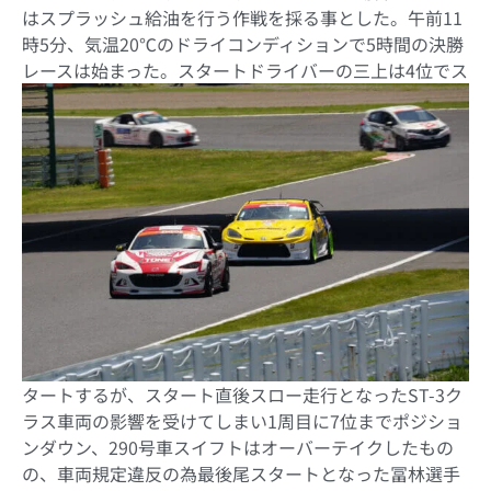
はスプラッシュ給油を行う作戦を採る事とした。午前
11
時
5
分、気温
20
℃
のドライコンディションで
5
時間の決勝
レースは始まった。
スタートドライバーの三上は
4
位でス
タートするが、スタート直後スロー走行となった
ST-3
ク
ラス車両の影響を受けてしまい
1
周目に
7
位までポジショ
ンダウン、
290
号車スイフトはオーバーテイクしたもの
の、車両規定違反の為最後尾スタートとなった冨林選手