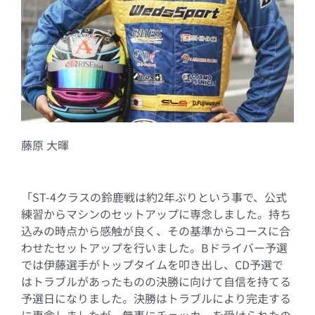
藤原 大暉
「
ST-4
クラスの鈴鹿戦は約
2
年ぶりという事で、公式
練習からマシンのセットアップに専念しました。持ち
込みの時点から感触が良く、その基準からコースに合
わせたセットアップを行いました。
B
ドライバー予選
では伊藤選手がトップタイムを叩き出し、
CD
予選で
はトラブルがあったものの決勝に向けて自信を持てる
予選日になりました。決勝はトラブルにより完走する