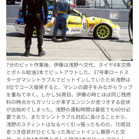
7
分のピット作業後、伊藤は浅野へ交代、タイヤ
4
本交換
とボトル給油
3
本でピットアウトした。
37
号車ロードス
ターがマシントラブルでピットインしていたため浅野は
8
位でコース復帰すると、マシンの調子をみながらラップ
を重ねてゆく。しかし
56
周目、伊藤の時とほぼ同じ残燃
料の時点からガソリンが来ずエンジンが息つきする症状
が出始めてしまった。浅野の運転時間は最低でも
60
分必
要であり、またマシントラブル対応に長けることから、
浅野のスティントはなるべく引っ張ったものの、
70
周目
息つき症状がひどくなった為ピットインし藤原へと交