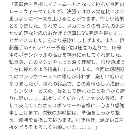
「表彰台を目指してチーム一丸となって挑んだ今回の
レースウィークでしたが、決勝ではガス欠症状により
思うようにペースを上げることができず、悔しい結果
となりました。それでも、メカニックの皆さんの迅速
かつ的確な対応のおかげで無事に
6
位完走を果たすこ
とができました。心より感謝申し上げます。また、伊
藤選手の
B
ドライバー予選
1
位は圧巻の走りで、
18
号
車のポテンシャルの高さを存分に示してくれました。
私自身、このマシンをもっと深く理解し、限界領域で
自在に操れるよう精進してまいります。今回は短時間
でのマシンやコースへの順応が叶わず、厳しい戦いと
なりましたが、憧れの鈴鹿で、この素晴らしい浅野レ
ーシングサービスの一員として走れたことを心から誇
りに思います。応援してくださったファンの皆様、そ
して支えてくださるスポンサーの皆様に、心より感謝
申し上げます。次戦の
24
時間は、準備をしっかり整
え、優勝を目指して挑みます。引き続き、温かいご声
援をどうぞよろしくお願いいたします。」