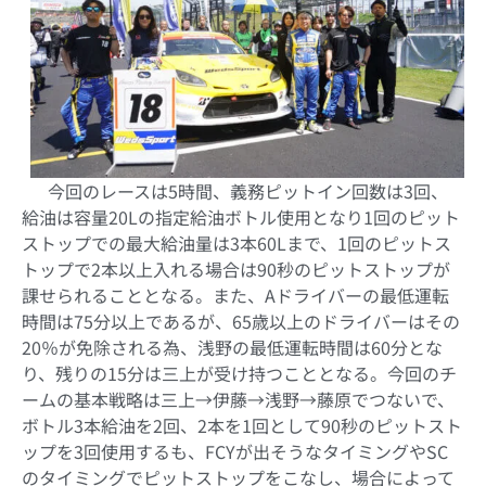
今回のレースは
5
時間、義務ピットイン回数は
3
回、
給油は容量
20L
の指定給油ボトル使用となり
1
回のピット
ストップでの最大給油量は
3
本
60L
まで、
1
回のピットス
トップで
2
本以上入れる場合は
90
秒のピットストップが
課せられることとなる。また、
A
ドライバーの最低運転
時間は
75
分以上であるが、
65
歳以上のドライバーはその
20
％が免除される為、浅野の最低運転時間は
60
分とな
り、残りの
15
分は三上が受け持つこととなる。今回のチ
ームの基本戦略は三上→伊藤→浅野→藤原でつないで、
ボトル
3
本給油を
2
回、
2
本を
1
回として
90
秒のピットスト
ップを
3
回使用するも、
FCY
が出そうなタイミングや
SC
のタイミングでピットストップをこなし、場合によって