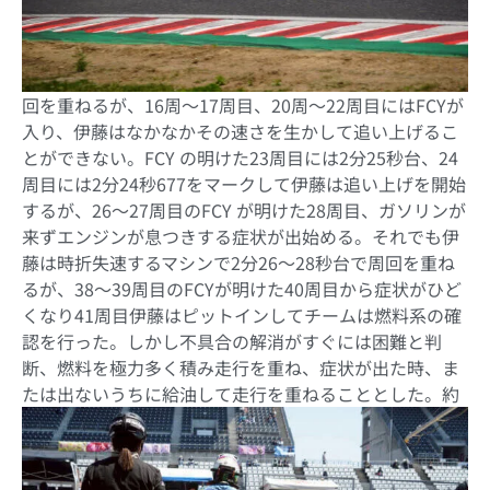
回を重ねるが、
16
周～
17
周目、
20
周～
22
周目には
FCY
が
入り、伊藤はなかなかその速さを生かして追い上げるこ
とができない。
FCY
の明けた
23
周目には
2
分
25
秒台、
24
周目には
2
分
24
秒
677
をマークして伊藤は追い上げを開始
するが、
26
～
27
周目の
FCY
が明けた
28
周目、ガソリンが
来ずエンジンが息つきする症状が出始める。それでも伊
藤は時折失速するマシンで
2
分
26
～
28
秒台で周回を重ね
るが、
38
～
39
周目の
FCY
が明けた
40
周目から症状がひど
くなり
41
周目伊藤はピットインしてチームは燃料系の確
認を行った。しかし不具合の解消がすぐには困難と判
断、燃料を極力多く積み走行を重ね、症状が出た時、ま
たは出ないうちに給油して走行を重ねることとした。
約