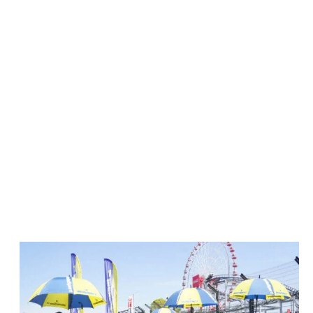
4/27 決勝
予選：
4
位
【
A
ドライバー浅野武夫：
2
分
23
秒
972
】
【
B
ドライバー伊藤慎之典：
2
分
20
秒
203
】
決勝：
6
位
【浅野武夫：
29
周】【伊藤慎之典：
30
周】
【三上和美：
11
周】【藤原大暉：
35
周】