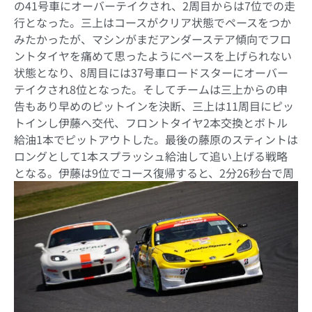
の
41
号車にオーバーテイクされ、
2
周目からは
7
位での走
行となった。三上はコースがクリア状態でペースをつか
みたかったが、マシンがまだアンダーステア傾向でフロ
ントタイヤを痛めて思ったようにペースを上げられない
状態となり、
8
周目には
37
号車ロードスターにオーバー
テイクされ
8
位となった。そしてチームは三上からの申
告もあり早めのピットインを決断、三上は
11
周目にピッ
トインし伊藤へ交代、フロントタイヤ
2
本交換とボトル
給油
1
本でピットアウトした。最後の藤原のスティントは
ロングとして
1
本スプラッシュ給油して追い上げる戦略
となる。
伊藤は
9
位でコース復帰すると、
2
分
26
秒台で周