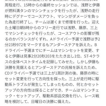
周程走行、
15
時からの最終セッションでは、浅野と伊藤
が燃料満タンのマシンチェックを行ったが、浅野の走行
時にデグナーでコースアウト、マシンがダメージを負っ
た為走行終了し、チームは遅くまで修理を行った。迎え
た土曜日朝
8
時からのフリー走行では浅野、藤原、三上
でマシンチェックを行ったが、コースアウトの影響が残
るのかバランスがくずれ、
A
ドライバー予選で浅野は予
2
分
23
秒
972
をマークするもアンダーステアを訴えた。
B
ドライバー予選までにチームはマシンセットを変更、す
ると伊藤は見事
2
分
20
秒
203
をたたき出し
1
位、
ST-4
クラ
スの全体ベストタイムを記録してみせた。しかし伊藤も
決勝を見据えるとアンダーステアの兆候を訴えたため、
CD
ドライバー予選では三上が
1
周計測の後、藤原の時に
セット変更を行って方向性を探った。三上が走行時に駆
動系トラブルが発生してしまったものの、何とかセット
アップの方向性は探ることができ、チームはマシンチェ
ック・セットアップ、駆動系部品交換を行い、レース戦
略を検討して、日曜日の決勝に備えた。