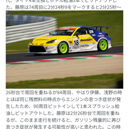
代、タイヤ
4
本交換とボトル給油
3
本でピットアウトし
た。
藤原は
74
周目に
2
分
24
秒
9
をマークすると
2
分
25
秒～
26
秒台で周回を重ねるが
84
周目、やはり伊藤、浅野の時
とほぼ同じ残燃料の時点からエンジンの息つき症状が発
生したため、
90
周目ピットインして
1
本スプラッシュ給
油しピットアウトした。藤原は
2
分
26
秒台で周回を重ね
るが、このまま走行を続けると、ガソリン残量的に再び
息つき症状が発生する可能性が高いと思われた。この時