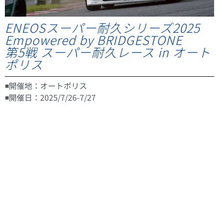
ENEOSスーパー耐久シリーズ2025
Empowered by BRIDGESTONE
第5戦 スーパー耐久レース in オート
ポリス
◾️開催地：オートポリス
◾️開催日：2025/7/26-7/27
7/26 フリー走行・予選
予選：5位
【Aドライバー浅野武夫：2分8秒184】
【Bドライバー伊藤慎之典：2分5秒686】