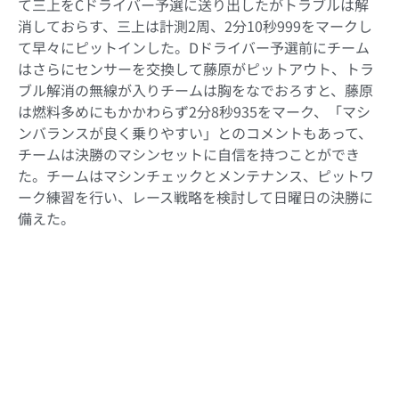
て三上をCドライバー予選に送り出したがトラブルは解
消しておらす、三上は計測2周、2分10秒999をマークし
て早々にピットインした。Dドライバー予選前にチーム
はさらにセンサーを交換して藤原がピットアウト、トラ
ブル解消の無線が入りチームは胸をなでおろすと、藤原
は燃料多めにもかかわらず2分8秒935をマーク、「マシ
ンバランスが良く乗りやすい」とのコメントもあって、
チームは決勝のマシンセットに自信を持つことができ
た。チームはマシンチェックとメンテナンス、ピットワ
ーク練習を行い、レース戦略を検討して日曜日の決勝に
備えた。
7/27 決勝
決勝：5位
（浅野武夫：28周）（伊藤慎之典：43周）（三上和美：
18周）（藤原大暉：43周）