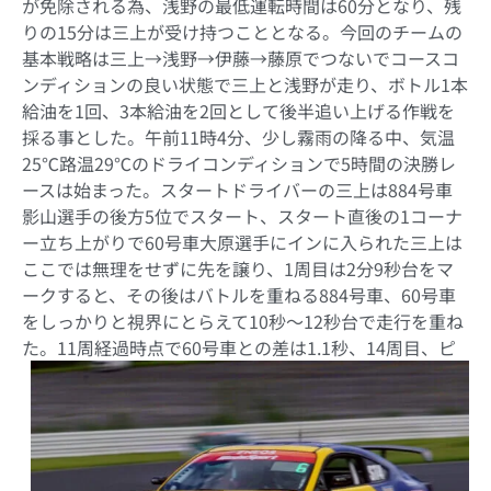
が免除される為、浅野の最低運転時間は60分となり、残
りの15分は三上が受け持つこととなる。今回のチームの
基本戦略は三上→浅野→伊藤→藤原でつないでコースコ
ンディションの良い状態で三上と浅野が走り、ボトル1本
給油を1回、3本給油を2回として後半追い上げる作戦を
採る事とした。午前11時4分、少し霧雨の降る中、気温
25℃路温29℃のドライコンディションで5時間の決勝レ
ースは始まった。スタートドライバーの三上は884号車
影山選手の後方5位でスタート、スタート直後の1コーナ
ー立ち上がりで60号車大原選手にインに入られた三上は
ここでは無理をせずに先を譲り、1周目は2分9秒台をマ
ークすると、その後はバトルを重ねる884号車、60号車
をしっかりと視界にとらえて10秒～12秒台で走行を重ね
た。
11周経過時点で60号車との差は1.1秒、14周目、ピ