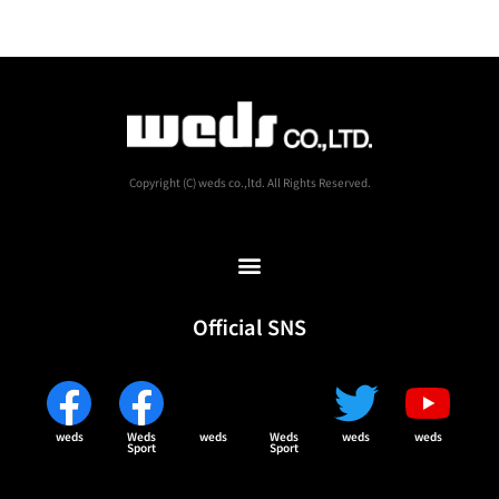
Copyright (C) weds co.,ltd. All Rights Reserved.
Official SNS
weds
Weds
weds
Weds
weds
weds
Sport
Sport