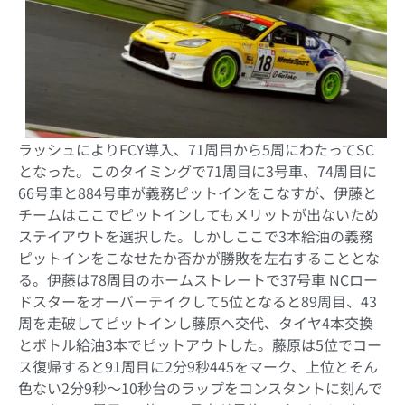
ラッシュによりFCY導入、71周目から5周にわたってSC
となった。このタイミングで71周目に3号車、74周目に
66号車と884号車が義務ピットインをこなすが、伊藤と
チームはここでピットインしてもメリットが出ないため
ステイアウトを選択した。しかしここで3本給油の義務
ピットインをこなせたか否かが勝敗を左右することとな
る。伊藤は78周目のホームストレートで37号車 NCロー
ドスターをオーバーテイクして5位となると89周目、43
周を走破してピットインし藤原へ交代、タイヤ4本交換
とボトル給油3本でピットアウトした。藤原は5位でコー
ス復帰すると91周目に2分9秒445をマーク、上位とそん
色ない2分9秒～10秒台のラップをコンスタントに刻んで