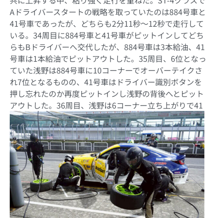
共に上昇する中、粘り強く走行を重ねた。ST-4クラスで
Aドライバースタートの戦略を取っていたのは884号車と
41号車であったが、どちらも2分11秒～12秒で走行して
いる。34周目に884号車と41号車がピットインしてどち
らもBドライバーへ交代したが、884号車は3本給油、41
号車は1本給油でピットアウトした。35周目、6位となっ
ていた浅野は884号車に10コーナーでオーバーテイクさ
れ7位となるものの、41号車はドライバー識別ボタンを
押し忘れたのか再度ピットインし浅野の背後へとピット
アウトした。
36周目、浅野は6コーナー立ち上がりで41