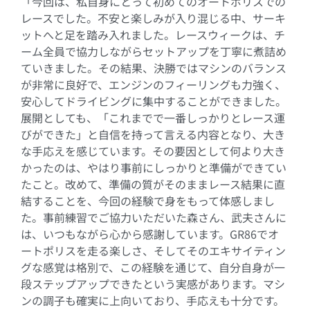
「今回は、私自身にとって初めてのオートポリスでの
レースでした。不安と楽しみが入り混じる中、サーキ
ットへと足を踏み入れました。レースウィークは、チ
ーム全員で協力しながらセットアップを丁寧に煮詰め
ていきました。その結果、決勝ではマシンのバランス
が非常に良好で、エンジンのフィーリングも力強く、
安心してドライビングに集中することができました。
展開としても、「これまでで一番しっかりとレース運
びができた」と自信を持って言える内容となり、大き
な手応えを感じています。その要因として何より大き
かったのは、やはり事前にしっかりと準備ができてい
たこと。改めて、準備の質がそのままレース結果に直
結することを、今回の経験で身をもって体感しまし
た。事前練習でご協力いただいた森さん、武夫さんに
は、いつもながら心から感謝しています。GR86でオ
ートポリスを走る楽しさ、そしてそのエキサイティン
グな感覚は格別で、この経験を通じて、自分自身が一
段ステップアップできたという実感があります。マシ
ンの調子も確実に上向いており、手応えも十分です。