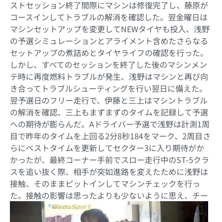
ストセッション終了間際にマシンは修復完了し、藤原が
コースインしてトラブルの解消を確認した。翌金曜日は
マシンセットアップを変更してNEWタイヤも投入、浅野
の予選シミュレーションとアライメント含めたさらなる
セットアップの煮詰めとタイヤライフの確認を行った。
しかし、すべてのセッションを終了した後のマシンメン
テ時に再度燃料トラブルが発生、浅野はマシンと再び向
き合ってトラブルシューティングを行い翌日に備えた。
翌予選日のフリー走行で、伊藤と三上はマシントラブル
の解消を確認、三上もまずまずのタイムを記録して予選
への期待が膨らんだ。Aドライバー予選で浅野は計測1周
目で昨年のタイムを上回る2分8秒184をマーク、2周目さ
らにベストタイムを更新してセクター3に入り期待がか
かったが、最終コーナー手前でスロー走行中のST-5クラ
スを追い抜く際、相手が突如進路を変えたために浅野は
接触、そのままピットインしてマシンチェックを行っ
た。
接触の影響は思ったよりも少ないように思え、チー