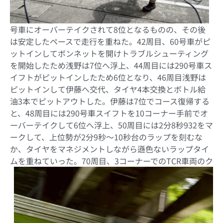
号車にオーバーテイクされて8位となるものの、その後
は安定したペースで走行を重ねた。42周目、60号車がピ
ットインしてボンネットを開けトラブルシューティング
を開始したため浅野は7位へ浮上、44周目には290号車ス
イフトがピットインしたため6位となり、46周目浅野は
ピットインして伊藤へ交代、タイヤ4本交換とボトル給
油3本でピットアウトした。伊藤は7位でコース復帰する
と、48周目には290号車スイフトを10コーナー手前でオ
ーバーテイクして6位へ浮上、50周目には2分8秒932をマ
ークして、上位勢が2分9秒～10秒台のラップを刻むな
か、タイヤをマネジメントしながら遜色ないラップタイ
ムを重ねていった。
70周目、3コーナーでのTCR車両のク