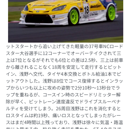
ットスタートから追い上げてきた軽量の37号車NCロード
スター大谷選手に12コーナーでオーバーテイクされて三
上は7位となるがそれでも6位との差は2.5秒、三上は前車
から離されることなく18周を安定して走行するとピット
イン、浅野へ交代、タイヤ4本交換とボトル給油1本でピ
ットアウトした。浅野は8位でコース復帰するとインラッ
プからいつも以上に攻めの姿勢で2分10秒～13秒台でラ
ップを重ねるが、コースイン時のスピードリミッター解
除が早く、ピットレーン速度違反でドライブスルーペナ
ルティを受けてしまう。26周目浅野はこれを消化すると
ロスタイムは約19秒、痛いロスとなってしまったがレー
スはまだ4時間以上残っており、浅野は徐々に気温・路温